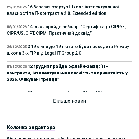
16 березня стартує Школа інтелектуальної
29/01/2026
власності та IT-контрактів 2.0. Extended edition
14 січня пройде вебінар: “Сертифікації СІРР/Е,
08/01/2026
CIPP/US, CIPT, CIPM. Практичний досвід”
З 19 січня до 19 лютого буде проходити Privacy
26/12/2025
школа 3-х FIP від Legal IT Group 2.0
12 грудня пройде офлайн-захід:“ІТ-
01/12/2025
контракти, інтелектуальна власність та приватність у
2026. Очікувані тренди”
11 листопада пройде вебінар “AI-агенти:
05/11/2025
прайвесі, IP та комплаєнс ризики”
Більше новин
8 листопада пройде Форум молодих юристів
31/10/2025
України 2025
Колонка редактора
17 листопада стартує Школа юридичної
28/10/2025
Юридичний сторітелінг, або Як навчитись писати історії