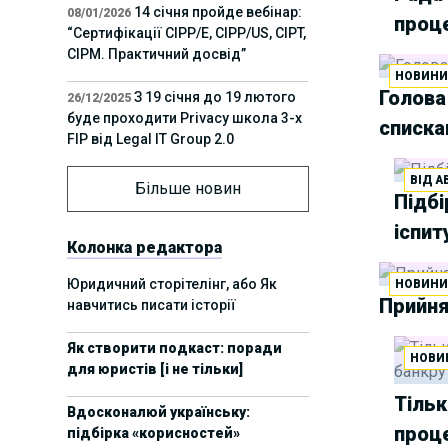
14 січня пройде вебінар:
08/01/2026
проц
“Сертифікації СІРР/Е, CIPP/US, CIPT,
CIPM. Практичний досвід”
НОВИН
Голова
З 19 січня до 19 лютого
26/12/2025
буде проходити Privacy школа 3-х
списк
FIP від Legal IT Group 2.0
ВІД А
12 грудня пройде
01/12/2025
Більше новин
Підбі
офлайн-захід:“ІТ-контракти,
інтелектуальна власність та
іспит
приватність у 2026. Очікувані
Колонка редактора
тренди”
Юридичний сторітелінг, або Як
НОВИН
Прийня
навчитись писати історії
11 листопада пройде
05/11/2025
вебінар “AI-агенти: прайвесі, IP
Як створити подкаст: поради
та комплаєнс ризики”
НОВИ
для юристів [і не тільки]
8 листопада пройде
31/10/2025
Тільк
Вдосконалюй українську:
Форум молодих юристів України
проц
підбірка «корисностей»
2025