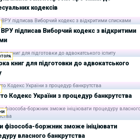
есуальних кодексів
И
 ВРУ підписав Виборчий кодекс з відкритими
ами
ВТОРА
рка книг для підготовки до адвокатського
у
И
то Кодекс України з процедур банкрутства
НИ
и фізособа-боржник зможе ініціювати
едуру власного банкрутства