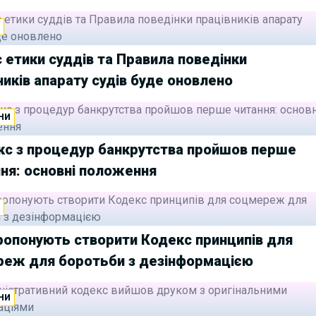
И
 етики суддів та Правила поведінки
ників апарату судів буде оновлено
НИ
кс з процедур банкрутства пройшов перше
ня: основні положення
И
ропонують створити Кодекс принципів для
еж для боротьби з дезінформацією
НИ