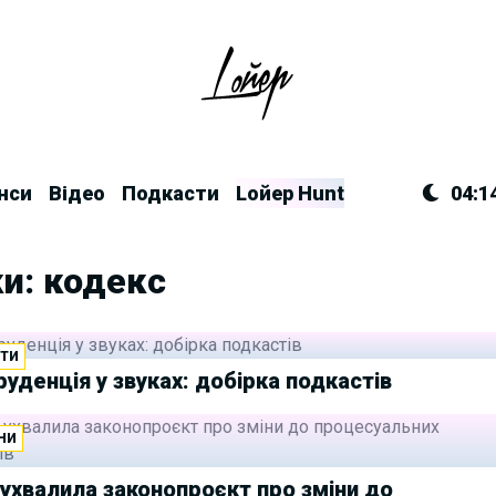
нси
Відео
Подкасти
Lойер Hunt
04:1
и: кодекс
ТИ
уденція у звуках: добірка подкастів
НИ
ухвалила законопроєкт про зміни до