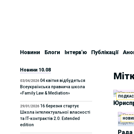
Skip
to
content
Новини
Блоги
Інтерв’ю
Публікації
Ано
Новини 10.08
Мітк
04 квітня відбудеться
03/04/2026
Всеукраїнська правнича школа
«Family Law & Mediation»
ПОДКАС
Юриспр
16 березня стартує
29/01/2026
Школа інтелектуальної власності
та IT-контрактів 2.0. Extended
НОВИ
edition
Рада 