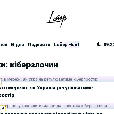
нси
Відео
Подкасти
Lойер Hunt
09:2
и: кіберзлочин
И
а в мережі: як Україна регулюватиме
ростір
НИ
н пропонує посилити відповідальність за