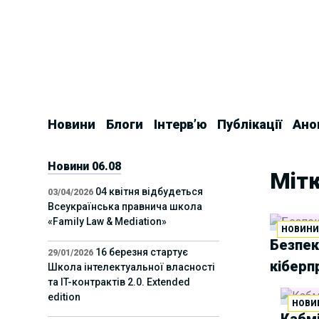
Skip
to
content
Новини
Блоги
Інтерв’ю
Публікації
Ано
Новини 06.08
Мітк
04 квітня відбудеться
03/04/2026
Всеукраїнська правнича школа
«Family Law & Mediation»
НОВИН
Безпек
16 березня стартує
29/01/2026
кіберп
Школа інтелектуальної власності
та IT-контрактів 2.0. Extended
edition
НОВИ
Кабмі