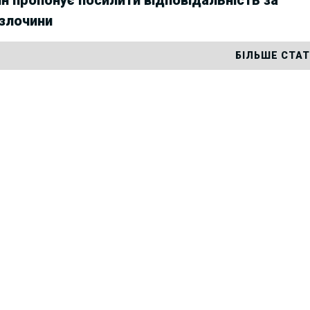
рзлочини
БІЛЬШЕ СТА