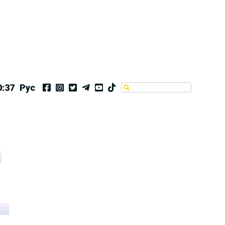
0:38
Рус