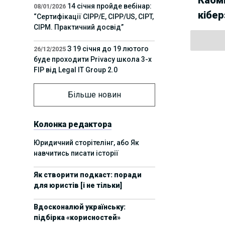
14 січня пройде вебінар:
08/01/2026
кібе
“Сертифікації СІРР/Е, CIPP/US, CIPT,
CIPM. Практичний досвід”
З 19 січня до 19 лютого
26/12/2025
буде проходити Privacy школа 3-х
FIP від Legal IT Group 2.0
12 грудня пройде
01/12/2025
Більше новин
офлайн-захід:“ІТ-контракти,
інтелектуальна власність та
приватність у 2026. Очікувані
Колонка редактора
тренди”
Юридичний сторітелінг, або Як
навчитись писати історії
11 листопада пройде
Вчора
вебінар “AI-агенти: прайвесі, IP
Як створити подкаст: поради
та комплаєнс ризики”
для юристів [і не тільки]
8 листопада пройде
31/10/2025
Вдосконалюй українську:
Форум молодих юристів України
підбірка «корисностей»
2025