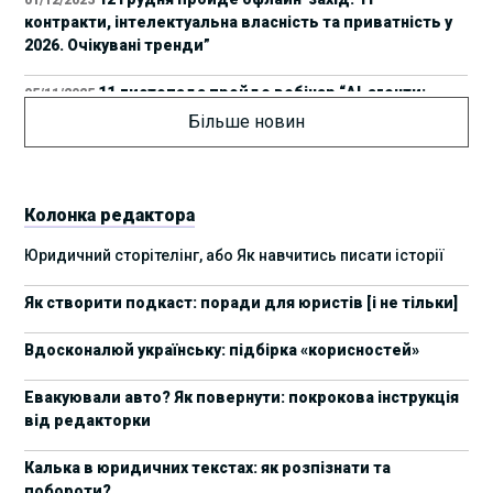
01/12/2025
контракти, інтелектуальна власність та приватність у
2026. Очікувані тренди”
11 листопада пройде вебінар “AI-агенти:
05/11/2025
прайвесі, IP та комплаєнс ризики”
Більше новин
8 листопада пройде Форум молодих юристів
31/10/2025
України 2025
Колонка редактора
17 листопада стартує Школа юридичної
28/10/2025
Юридичний сторітелінг, або Як навчитись писати історії
підтримки ШІ-проєктів від Legal IT Group
Як створити подкаст: поради для юристів [і не тільки]
4 жовтня пройде щорічний забіг до Дня
19/09/2025
юриста Legal Run 5.0
Вдосконалюй українську: підбірка «корисностей»
27 вересня пройде Lviv Legal Weekend 2025
18/09/2025
Евакуювали авто? Як повернути: покрокова інструкція
від редакторки
10 жовтня пройдуть XII Міжнародні
09/09/2025
арбітражні читання
Калька в юридичних текстах: як розпізнати та
побороти?
15 вересня стартує сучасна школа