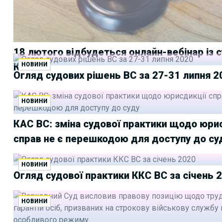
18 лютого відбудеться онлайн-вебінар із
НОВИНИ
КАС ВС
Огляд судових рішень ВС за 27-31 липня 2
НОВИНИ
КАС ВС: зміна судової практики щодо юри
справ не є перешкодою для доступу до су
НОВИНИ
Огляд судової практики ККС ВС за січень 
НОВИНИ