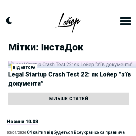
Skip
to
content
Мітки: ІнстаДок
ВІД АВТОРА
Legal Startup Crash Test 22: як Lойер “з’їв
документи”
БІЛЬШЕ СТАТЕЙ
Новини 10.08
04 квітня відбудеться Всеукраїнська правнича
03/04/2026