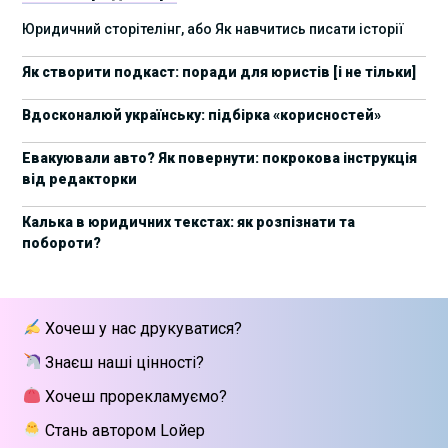
17 листопада стартує Школа юридичної
28/10/2025
Юридичний сторітелінг, або Як навчитись писати історії
підтримки ШІ-проєктів від Legal IT Group
Як створити подкаст: поради для юристів [і не тільки]
4 жовтня пройде щорічний забіг до Дня
19/09/2025
юриста Legal Run 5.0
Вдосконалюй українську: підбірка «корисностей»
27 вересня пройде Lviv Legal Weekend 2025
18/09/2025
Евакуювали авто? Як повернути: покрокова інструкція
від редакторки
10 жовтня пройдуть XII Міжнародні арбітражні
Вчора
читання
Калька в юридичних текстах: як розпізнати та
побороти?
15 вересня стартує сучасна школа
01/09/2025
інтелектуальної власності та IT-контрактів
28 липня стартує Privacy школа 3х FIP від Legal IT
Вчора
Хочеш у нас друкуватися?
Group
Знаєш наші цінності?
Як юристу працювати з IT-договорами?
25/06/2025
Навчання від Laba
Хочеш прорекламуємо?
Стань автором Lойер
АПУ оприлюднила заяву щодо втручання в
18/06/2025