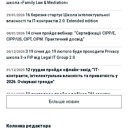
школа «Family Law & Mediation»
16 березня стартує Школа інтелектуальної
29/01/2026
власності та IT-контрактів 2.0. Extended edition
14 січня пройде вебінар: “Сертифікації СІРР/Е,
08/01/2026
CIPP/US, CIPT, CIPM. Практичний досвід”
З 19 січня до 19 лютого буде проходити Privacy
26/12/2025
школа 3-х FIP від Legal IT Group 2.0
12 грудня пройде офлайн-захід:“ІТ-
01/12/2025
контракти, інтелектуальна власність та приватність у
2026. Очікувані тренди”
11 листопада пройде вебінар “AI-агенти:
05/11/2025
прайвесі, IP та комплаєнс ризики”
Більше новин
8 листопада пройде Форум молодих юристів
31/10/2025
України 2025
Колонка редактора