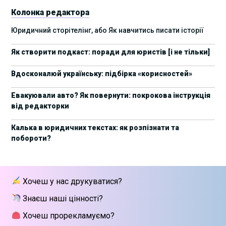
Колонка редактора
17 листопада стартує Школа юридичної
28/10/2025
Юридичний сторітелінг, або Як навчитись писати історії
підтримки ШІ-проєктів від Legal IT Group
Як створити подкаст: поради для юристів [і не тільки]
4 жовтня пройде щорічний забіг до Дня
19/09/2025
юриста Legal Run 5.0
Вдосконалюй українську: підбірка «корисностей»
27 вересня пройде Lviv Legal Weekend 2025
18/09/2025
Евакуювали авто? Як повернути: покрокова інструкція
від редакторки
10 жовтня пройдуть XII Міжнародні
09/09/2025
арбітражні читання
Калька в юридичних текстах: як розпізнати та
побороти?
15 вересня стартує сучасна школа
01/09/2025
інтелектуальної власності та IT-контрактів
28 липня стартує Privacy школа 3х FIP від Legal
09/07/2025
Хочеш у нас друкуватися?
IT Group
Знаєш наші цінності?
Як юристу працювати з IT-договорами?
25/06/2025
Навчання від Laba
Хочеш прорекламуємо?