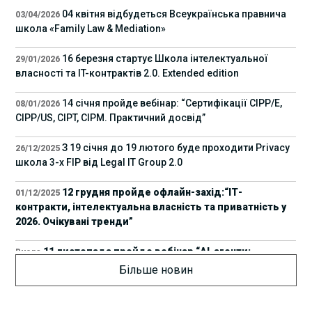
04 квітня відбудеться Всеукраїнська правнича
03/04/2026
школа «Family Law & Mediation»
16 березня стартує Школа інтелектуальної
29/01/2026
власності та IT-контрактів 2.0. Extended edition
14 січня пройде вебінар: “Сертифікації СІРР/Е,
08/01/2026
CIPP/US, CIPT, CIPM. Практичний досвід”
З 19 січня до 19 лютого буде проходити Privacy
26/12/2025
школа 3-х FIP від Legal IT Group 2.0
12 грудня пройде офлайн-захід:“ІТ-
01/12/2025
контракти, інтелектуальна власність та приватність у
2026. Очікувані тренди”
11 листопада пройде вебінар “AI-агенти:
Вчора
прайвесі, IP та комплаєнс ризики”
Більше новин
8 листопада пройде Форум молодих юристів
31/10/2025
України 2025