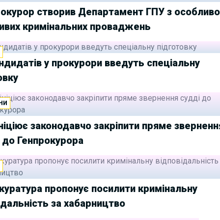
рокурор створив Департамент ГПУ з особлив
ивих кримінальних проваджень
И
ндидатів у прокурори введуть спеціальну
овку
НИ
ніціює законодавчо закріпити пряме зверненн
 до Генпрокурора
И
куратура пропонує посилити кримінальну
ідальність за хабарництво