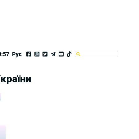
9:58
Рус
України