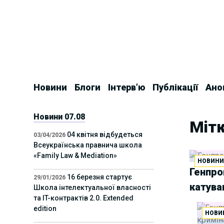
Skip
to
content
Новини
Блоги
Інтерв’ю
Публікації
Ано
Новини 07.08
Мітк
04 квітня відбудеться
03/04/2026
Всеукраїнська правнича школа
«Family Law & Mediation»
НОВИН
Генпро
16 березня стартує
29/01/2026
катува
Школа інтелектуальної власності
та IT-контрактів 2.0. Extended
edition
НОВИ