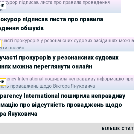
НИ
окурор підписав листа про правила
едення обшуків
И
 участі прокурорів у резонансних судових
ннях можна переглянути онлайн
НИ
parency International поширила неправдиву
рмацію про відсутність проваджень щодо
ра Януковича
БІЛЬШЕ СТА