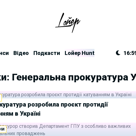
нси
Відео
Подкасти
Lойер Hunt
16:5
и: Генеральна прокуратура 
И
куратура розробила проєкт протидії
нням в Україні
НИ