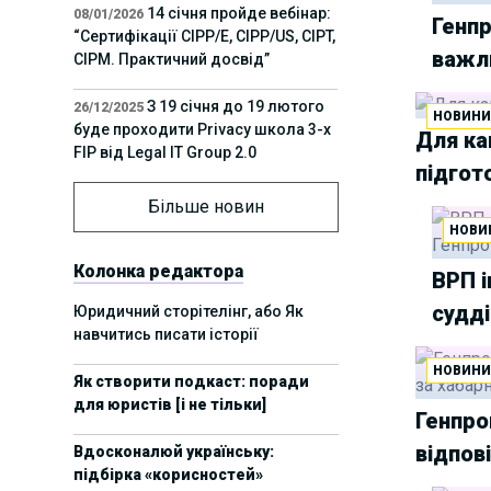
14 січня пройде вебінар:
08/01/2026
Генп
“Сертифікації СІРР/Е, CIPP/US, CIPT,
важл
CIPM. Практичний досвід”
З 19 січня до 19 лютого
26/12/2025
НОВИН
буде проходити Privacy школа 3-х
Для ка
FIP від Legal IT Group 2.0
підгот
12 грудня пройде
01/12/2025
Більше новин
офлайн-захід:“ІТ-контракти,
НОВИ
інтелектуальна власність та
приватність у 2026. Очікувані
Колонка редактора
ВРП і
тренди”
судді
Юридичний сторітелінг, або Як
навчитись писати історії
11 листопада пройде
05/11/2025
вебінар “AI-агенти: прайвесі, IP
НОВИН
Як створити подкаст: поради
та комплаєнс ризики”
для юристів [і не тільки]
Генпро
8 листопада пройде
31/10/2025
відпов
Вдосконалюй українську:
Форум молодих юристів України
підбірка «корисностей»
2025