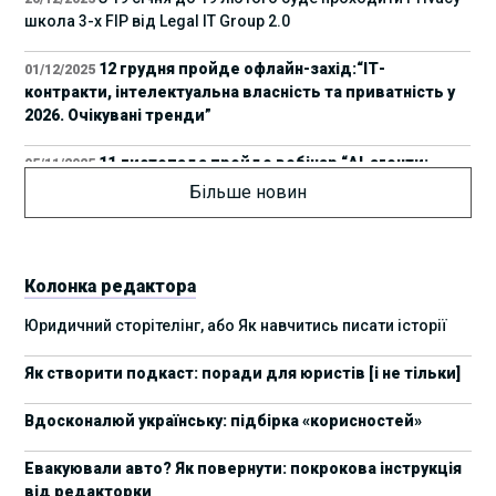
школа 3-х FIP від Legal IT Group 2.0
12 грудня пройде офлайн-захід:“ІТ-
01/12/2025
контракти, інтелектуальна власність та приватність у
2026. Очікувані тренди”
11 листопада пройде вебінар “AI-агенти:
05/11/2025
прайвесі, IP та комплаєнс ризики”
Більше новин
8 листопада пройде Форум молодих юристів
31/10/2025
України 2025
Колонка редактора
17 листопада стартує Школа юридичної
28/10/2025
Юридичний сторітелінг, або Як навчитись писати історії
підтримки ШІ-проєктів від Legal IT Group
Як створити подкаст: поради для юристів [і не тільки]
4 жовтня пройде щорічний забіг до Дня
19/09/2025
юриста Legal Run 5.0
Вдосконалюй українську: підбірка «корисностей»
27 вересня пройде Lviv Legal Weekend 2025
18/09/2025
Евакуювали авто? Як повернути: покрокова інструкція
від редакторки
10 жовтня пройдуть XII Міжнародні
09/09/2025