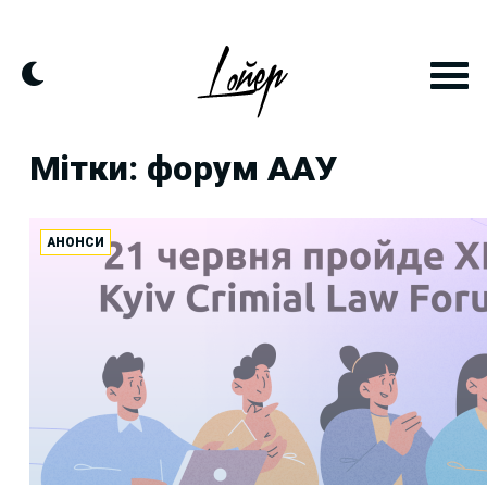
Skip
to
content
Мітки: форум ААУ
АНОНСИ