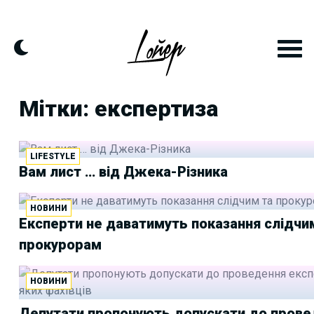
Skip
to
content
Мітки: експертиза
LIFESTYLE
Вам лист … від Джека-Різника
НОВИНИ
Експерти не даватимуть показання слідчи
прокурорам
НОВИНИ
Депутати пропонують допускати до пров