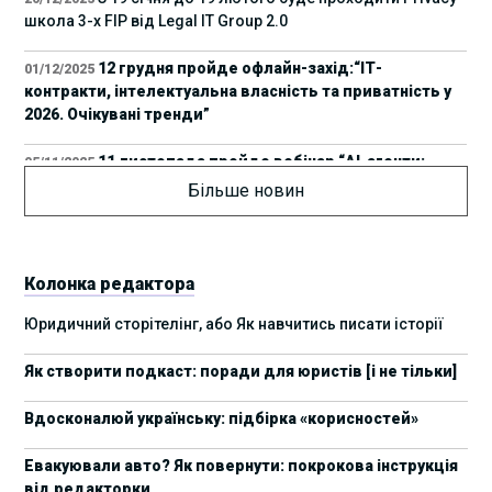
школа 3-х FIP від Legal IT Group 2.0
12 грудня пройде офлайн-захід:“ІТ-
01/12/2025
контракти, інтелектуальна власність та приватність у
2026. Очікувані тренди”
11 листопада пройде вебінар “AI-агенти:
05/11/2025
прайвесі, IP та комплаєнс ризики”
Більше новин
8 листопада пройде Форум молодих юристів
31/10/2025
України 2025
Колонка редактора
17 листопада стартує Школа юридичної
28/10/2025
Юридичний сторітелінг, або Як навчитись писати історії
підтримки ШІ-проєктів від Legal IT Group
Як створити подкаст: поради для юристів [і не тільки]
4 жовтня пройде щорічний забіг до Дня
19/09/2025
юриста Legal Run 5.0
Вдосконалюй українську: підбірка «корисностей»
27 вересня пройде Lviv Legal Weekend 2025
18/09/2025
Евакуювали авто? Як повернути: покрокова інструкція
від редакторки
10 жовтня пройдуть XII Міжнародні
09/09/2025