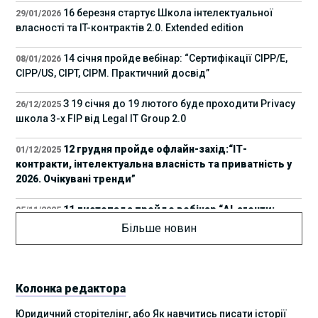
16 березня стартує Школа інтелектуальної
29/01/2026
власності та IT-контрактів 2.0. Extended edition
14 січня пройде вебінар: “Сертифікації СІРР/Е,
08/01/2026
CIPP/US, CIPT, CIPM. Практичний досвід”
З 19 січня до 19 лютого буде проходити Privacy
26/12/2025
школа 3-х FIP від Legal IT Group 2.0
12 грудня пройде офлайн-захід:“ІТ-
01/12/2025
контракти, інтелектуальна власність та приватність у
2026. Очікувані тренди”
11 листопада пройде вебінар “AI-агенти:
05/11/2025
прайвесі, IP та комплаєнс ризики”
Більше новин
8 листопада пройде Форум молодих юристів
31/10/2025
України 2025
Колонка редактора
17 листопада стартує Школа юридичної
28/10/2025
Юридичний сторітелінг, або Як навчитись писати історії
підтримки ШІ-проєктів від Legal IT Group