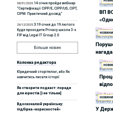
НОВИ
14 січня пройде вебінар:
08/01/2026
“Сертифікації СІРР/Е, CIPP/US, CIPT,
ВП ВС
CIPM. Практичний досвід”
«Одн
З 19 січня до 19 лютого
26/12/2025
буде проходити Privacy школа 3-х
НОВИН
FIP від Legal IT Group 2.0
Поруше
12 грудня пройде
01/12/2025
Більше новин
нагада
офлайн-захід:“ІТ-контракти,
інтелектуальна власність та
приватність у 2026. Очікувані
Колонка редактора
НОВИ
тренди”
Юридичний сторітелінг, або Як
Проц
навчитись писати історії
11 листопада пройде
05/11/2025
відпо
вебінар “AI-агенти: прайвесі, IP
Як створити подкаст: поради
та комплаєнс ризики”
для юристів [і не тільки]
НОВИН
8 листопада пройде
31/10/2025
Вдосконалюй українську:
Форум молодих юристів України
У Держ
підбірка «корисностей»
2025