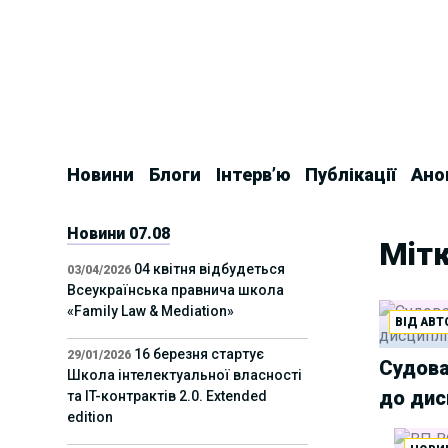
Skip
to
content
Новини
Блоги
Інтерв’ю
Публікації
Ано
Новини 07.08
Мітк
04 квітня відбудеться
03/04/2026
Всеукраїнська правнича школа
«Family Law & Mediation»
ВІД АВТ
16 березня стартує
29/01/2026
Судова
Школа інтелектуальної власності
до дис
та IT-контрактів 2.0. Extended
edition