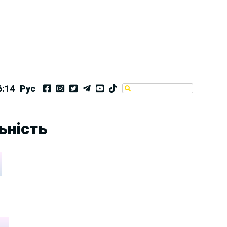
6:14
Рус
ьність