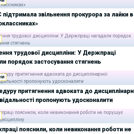
НИ
 підтримала звільнення прокурора за лайки в
оклассниках»
И
ння трудової дисципліни: У Держпраці
ли порядок застосування стягнень
НИ
едуру притягнення адвоката до дисциплінарн
відальності пропонують удосконалити
И
праці пояснили, коли невиконання роботи не