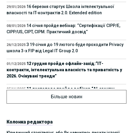
16 березня стартує Школа інтелектуальної
29/01/2026
власності та IT-контрактів 2.0. Extended edition
14 січня пройде вебінар: “Сертифікації СІРР/Е,
08/01/2026
CIPP/US, CIPT, CIPM. Практичний досвід”
З 19 січня до 19 лютого буде проходити Privacy
26/12/2025
школа 3-х FIP від Legal IT Group 2.0
12 грудня пройде офлайн-захід:“ІТ-
01/12/2025
контракти, інтелектуальна власність та приватність у
2026. Очікувані тренди”
11 листопада пройде вебінар “AI-агенти:
05/11/2025
прайвесі, IP та комплаєнс ризики”
Більше новин
8 листопада пройде Форум молодих юристів
31/10/2025
України 2025
Колонка редактора
17 листопада стартує Школа юридичної
28/10/2025
Юридичний сторітелінг, або Як навчитись писати історії