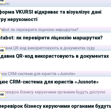
НИ
орма VKURSI відкриває та візуалізує дані
тру нерухомості
И
tabot: як перевірити ліцензію маршрутки?
НИ
едавна QR-код використовують в документах
И
цює CRM-система для юристів «Jusnote»
НИ
перевірок бізнесу керуючими органами будут