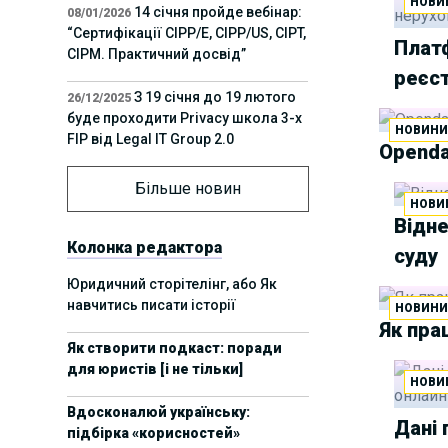
НОВИ
14 січня пройде вебінар:
08/01/2026
“Сертифікації СІРР/Е, CIPP/US, CIPT,
Платф
CIPM. Практичний досвід”
реєс
З 19 січня до 19 лютого
26/12/2025
буде проходити Privacy школа 3-х
НОВИН
FIP від Legal IT Group 2.0
Openda
12 грудня пройде
01/12/2025
Більше новин
офлайн-захід:“ІТ-контракти,
НОВИ
Відн
інтелектуальна власність та
приватність у 2026. Очікувані
Колонка редактора
суду
тренди”
Юридичний сторітелінг, або Як
навчитись писати історії
НОВИН
11 листопада пройде
05/11/2025
Як пра
вебінар “AI-агенти: прайвесі, IP
Як створити подкаст: поради
та комплаєнс ризики”
для юристів [і не тільки]
НОВИ
8 листопада пройде
31/10/2025
Вдосконалюй українську:
Форум молодих юристів України
Дані 
підбірка «корисностей»
2025