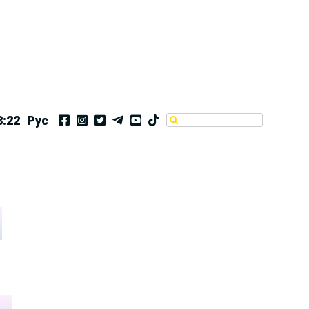
8:22
Рус