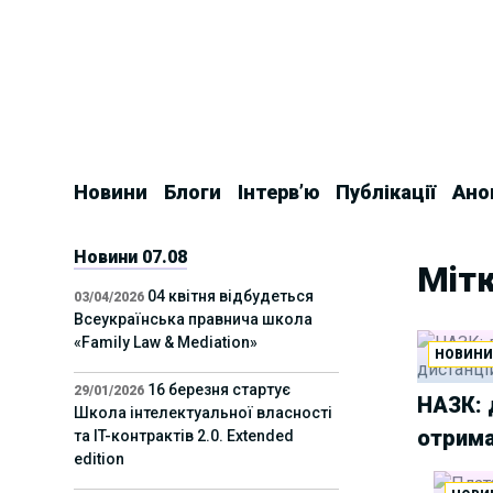
Skip
to
content
Новини
Блоги
Інтерв’ю
Публікації
Ано
Новини 07.08
Мітк
04 квітня відбудеться
03/04/2026
Всеукраїнська правнича школа
«Family Law & Mediation»
НОВИН
16 березня стартує
29/01/2026
НАЗК: 
Школа інтелектуальної власності
отрима
та IT-контрактів 2.0. Extended
edition