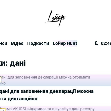
нси
Відео
Подкасти
Lойер Hunt
02:4
и: дані
И
дані для заповнення декларації можна
ти дистанційно