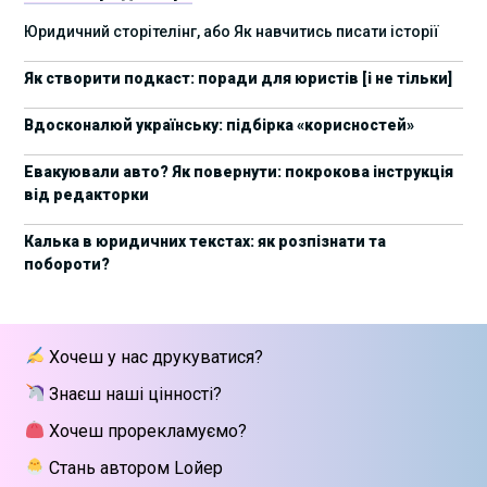
17 листопада стартує Школа юридичної
28/10/2025
Юридичний сторітелінг, або Як навчитись писати історії
підтримки ШІ-проєктів від Legal IT Group
Як створити подкаст: поради для юристів [і не тільки]
4 жовтня пройде щорічний забіг до Дня
19/09/2025
юриста Legal Run 5.0
Вдосконалюй українську: підбірка «корисностей»
27 вересня пройде Lviv Legal Weekend 2025
18/09/2025
Евакуювали авто? Як повернути: покрокова інструкція
від редакторки
10 жовтня пройдуть XII Міжнародні
09/09/2025
арбітражні читання
Калька в юридичних текстах: як розпізнати та
побороти?
15 вересня стартує сучасна школа
01/09/2025
інтелектуальної власності та IT-контрактів
28 липня стартує Privacy школа 3х FIP від Legal
09/07/2025
Хочеш у нас друкуватися?
IT Group
Знаєш наші цінності?
Як юристу працювати з IT-договорами?
25/06/2025
Навчання від Laba
Хочеш прорекламуємо?
Стань автором Lойер
АПУ оприлюднила заяву щодо втручання в
18/06/2025