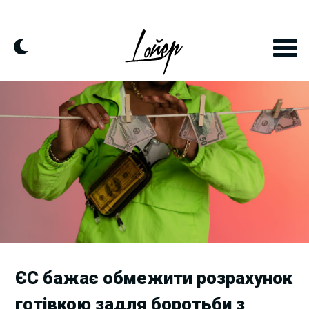
Skip
to
content
ЄС бажає обмежити розрахунок
готівкою задля боротьби з