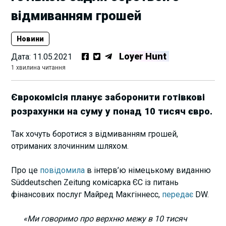
відмиванням грошей
Новини
Loyer Hunt
Дата:
11.05.2021
1 хвилина читання
Єврокомісія планує заборонити готівкові
розрахунки на суму у понад 10 тисяч євро.
Так хочуть боротися з відмиванням грошей,
отриманих злочинним шляхом.
Про це
повідомила
в інтерв’ю німецькому виданню
Süddeutschen Zeitung комісарка ЄС із питань
фінансових послуг Майред Макгіннесс,
передає
DW.
«Ми говоримо про верхню межу в 10 тисяч