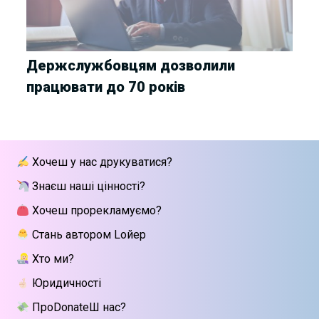
Держслужбовцям дозволили
працювати до 70 років
Хочеш у нас друкуватися?
Знаєш наші цінності?
Хочеш прорекламуємо?
Стань автором Lойер
Хто ми?
Юридичності
ПроDonateШ нас?