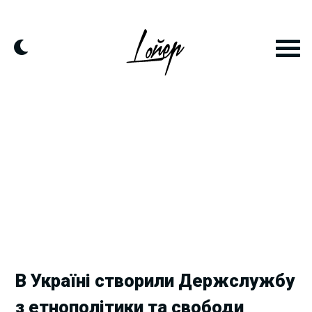
Skip
to
content
В Україні створили Держслужбу
з етнополітики та свободи