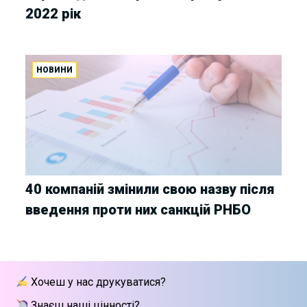
2022 рік
НОВИНИ
40 компаній змінили свою назву після
введення проти них санкцій РНБО
Хочеш у нас друкуватися?
Знаєш наші цінності?