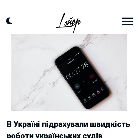
Skip
to
content
В Україні підрахували швидкість
роботи українських судів