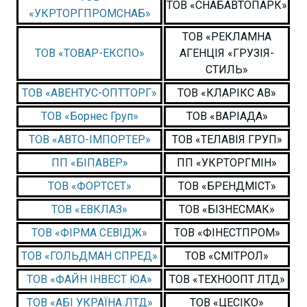
ТОВ «СНАБАВТОПАРК»
«УКРТОРГПРОМСНАБ»
ТОВ «РЕКЛАМНА
ТОВ «ТОВАР-ЕКСПО»
АГЕНЦІЯ «ГРУЗІЯ-
СТИЛЬ»
ТОВ «АВЕНТУС-ОПТТОРГ»
ТОВ «КЛАРІКС АВ»
ТОВ «Борнес Груп»
ТОВ «ВАРІАДА»
ТОВ «АВТО-ІМПОРТЕР»
ТОВ «ТЕЛАВІЯ ГРУП»
ПП «БІПАВЕР»
ПП «УКРТОРГМІН»
ТОВ «ФОРТСЕТ»
ТОВ «БРЕНДМІСТ»
ТОВ «ЕВКЛАЗ»
ТОВ «БІЗНЕСМАК»
ТОВ «ФІРМА СЕВІДЖ»
ТОВ «ФІНЕСТПРОМ»
ТОВ «ГОЛЬДМАН СПРЕД»
ТОВ «СМІТРОЛ»
ТОВ «ФАЙН ІНВЕСТ ЮА»
ТОВ «ТЕХНООПТ ЛТД»
ТОВ «АБІ УКРАЇНА ЛТД»
ТОВ «ЦЕСІКО»