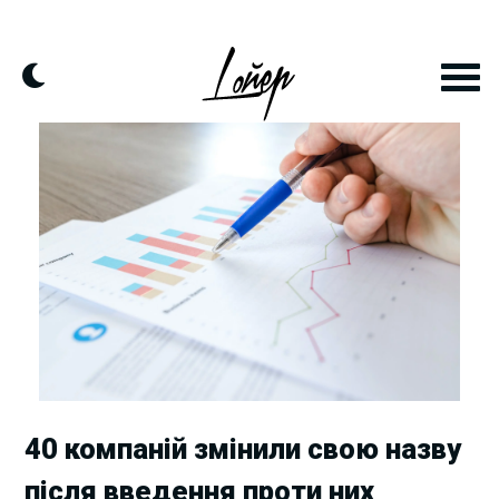
Skip
to
content
40 компаній змінили свою назву
після введення проти них