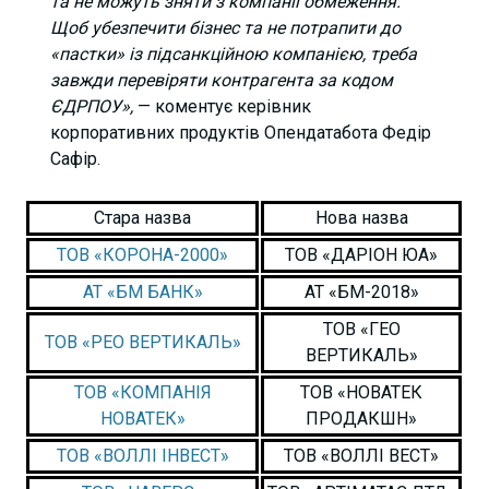
та не можуть зняти з компанії обмеження.
Щоб убезпечити бізнес та не потрапити до
«пастки» із підсанкційною компанією, треба
завжди перевіряти контрагента за кодом
ЄДРПОУ»,
— коментує керівник
корпоративних продуктів Опендатабота Федір
Сафір.
Стара назва
Нова назва
ТОВ «КОРОНА-2000»
ТОВ «ДАРІОН ЮА»
АТ «БМ БАНК»
АТ «БМ-2018»
ТОВ «ГЕО
ТОВ «РЕО ВЕРТИКАЛЬ»
ВЕРТИКАЛЬ»
ТОВ «КОМПАНІЯ
ТОВ «НОВАТЕК
НОВАТЕК»
ПРОДАКШН»
ТОВ «ВОЛЛІ ІНВЕСТ»
ТОВ «ВОЛЛІ ВЕСТ»