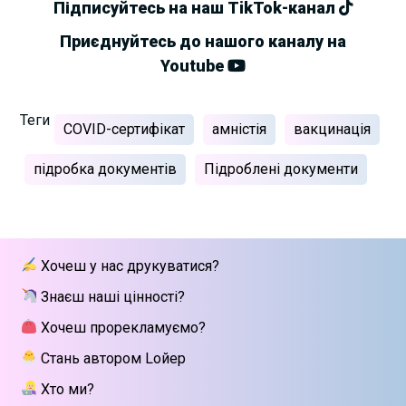
Підписуйтесь на наш TikTok-канал
Приєднуйтесь до нашого каналу на
Youtube
Теги
COVID-сертифікат
амністія
вакцинація
підробка документів
Підроблені документи
Хочеш у нас друкуватися?
Знаєш наші цінності?
Хочеш прорекламуємо?
Стань автором Lойер
Хто ми?