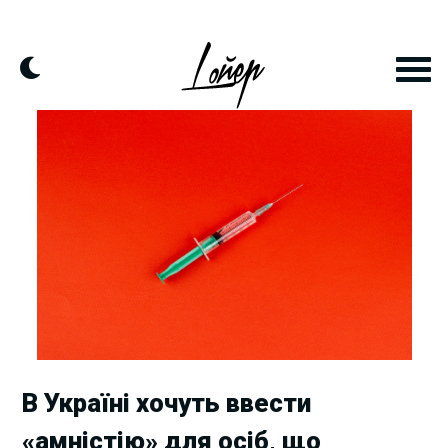
Skip
to
content
В Україні хочуть ввести
«амністію» для осіб, що