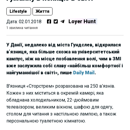
Lifestyle
Життя
Loyer Hunt
Дата:
02.01.2018
1 хвилина читання
У Данії, недалеко від міста Гундслев, відкрилася
в’язниця, яка більше схожа на університетський
кампус, ніж на місце позбавлення волі, чим в ЗМІ
вже заслужила собі славу «найбільш комфортної і
найгуманнішої в світі», пише
Daily Mail
.
В’язниця «Сторстрем» розрахована на 250 в’язнів.
Кожен з них міститься в окремій камері, яка
обладнана холодильником, 22-дюймовим
телевізором, великим вікном, шафою для одягу,
столом для читання з настільною лампою, а також
персональною туалетною кімнатою.