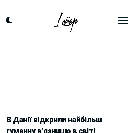
Skip
to
content
В Данії відкрили найбільш
гуманну в’язницю в світі