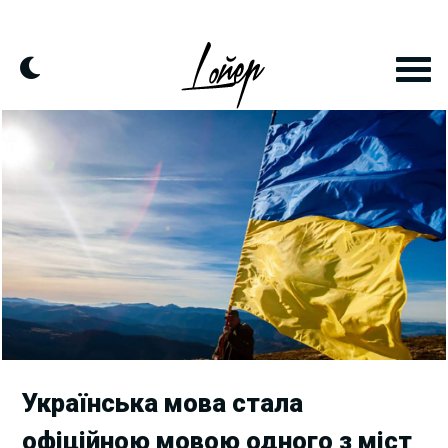
Skip
to
content
Українська мова стала
офіційною мовою одного з міст