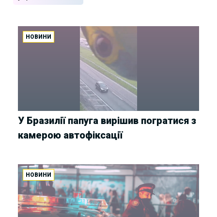
НОВИНИ
У Бразилії папуга вирішив погратися з
камерою автофіксації
НОВИНИ