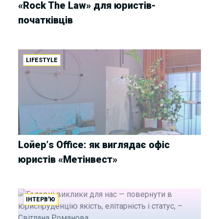
«Rock The Law» для юристів-
початківців
LIFESTYLE
Lойер’s Office: як виглядає офіс
юристів «Метінвест»
ІНТЕРВ'Ю