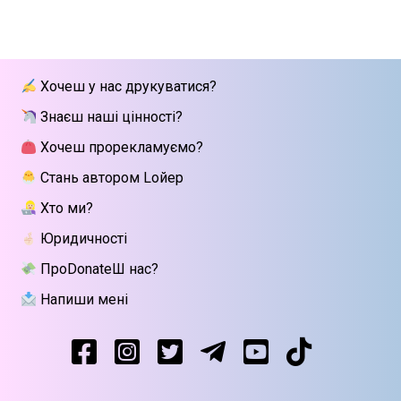
Хочеш у нас друкуватися?
Знаєш наші цінності?
Хочеш прорекламуємо?
Стань автором Lойер
Хто ми?
Юридичності
ПроDonateШ нас?
Напиши мені