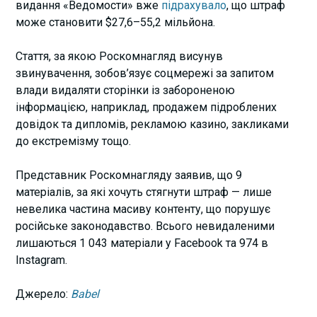
видання «Ведомости» вже
підрахувало
, що штраф
може становити $27,6–55,2 мільйона.
Стаття, за якою Роскомнагляд висунув
звинувачення, зобов’язує соцмережі за запитом
влади видаляти сторінки із забороненою
інформацією, наприклад, продажем підроблених
довідок та дипломів, рекламою казино, закликами
до екстремізму тощо.
Представник Роскомнагляду заявив, що 9
матеріалів, за які хочуть стягнути штраф — лише
невелика частина масиву контенту, що порушує
російське законодавство. Всього невидаленими
лишаються 1 043 матеріали у Facebook та 974 в
Instagram.
Джерело:
Babel