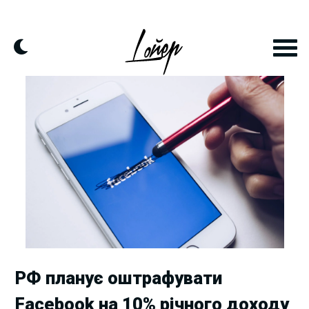
Skip
to
content
РФ планує оштрафувати
Facebook на 10% річного доходу