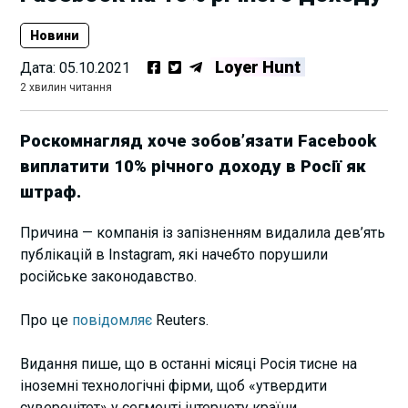
Новини
Loyer Hunt
Дата:
05.10.2021
2 хвилин читання
Роскомнагляд хоче зобов’язати Facebook
виплатити 10% річного доходу в Росії як
штраф.
Причина — компанія із запізненням видалила дев’ять
публікацій в Instagram, які начебто порушили
російське законодавство.
Про це
повідомляє
Reuters.
Видання пише, що в останні місяці Росія тисне на
іноземні технологічні фірми, щоб «утвердити
суверенітет» у сегменті інтернету країни.