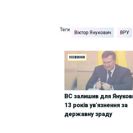
Теги
Віктор Янукович
ВРУ
НОВИНИ
ВС залишив для Януков
13 років ув’язнення за
державну зраду