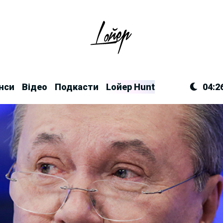
нси
Відео
Подкасти
Lойер Hunt
04:2