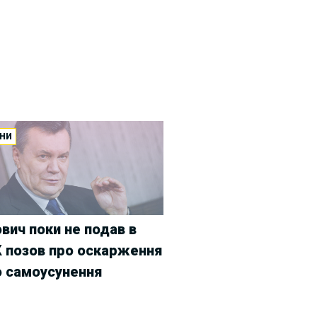
НИ
вич поки не подав в
 позов про оскарження
о самоусунення