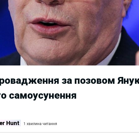
ровадження за позовом Янук
го самоусунення
er Hunt
1 хвилина читання