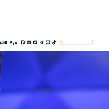
6:58
Рус