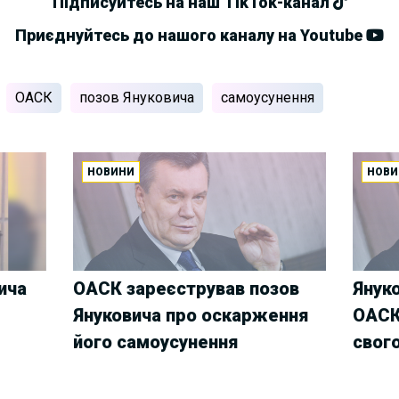
Підписуйтесь на наш TikTok-канал
Приєднуйтесь до нашого каналу на Youtube
ОАСК
позов Януковича
самоусунення
НОВИНИ
НОВИ
ича
ОАСК зареєстрував позов
Януко
Януковича про оскарження
ОАСК
його самоусунення
свог