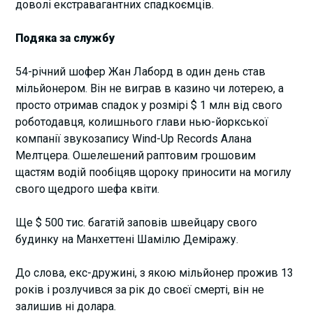
доволі екстравагантних спадкоємців.
Подяка за службу
54-річний шофер Жан Лаборд в один день став
мільйонером. Він не виграв в казино чи лотерею, а
просто отримав спадок у розмірі $ 1 млн від свого
роботодавця, колишнього глави нью-йоркської
компанії звукозапису Wind-Up Records Алана
Мелтцера. Ошелешений раптовим грошовим
щастям водій пообіцяв щороку приносити на могилу
свого щедрого шефа квіти.
Ще $ 500 тис. багатій заповів швейцару свого
будинку на Манхеттені Шамілю Деміражу.
До слова, екс-дружині, з якою мільйонер прожив 13
років і розлучився за рік до своєї смерті, він не
залишив ні долара.