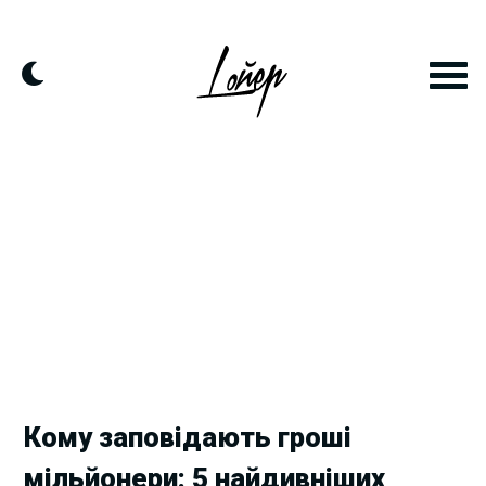
Skip
to
content
Кому заповідають гроші
мільйонери: 5 найдивніших