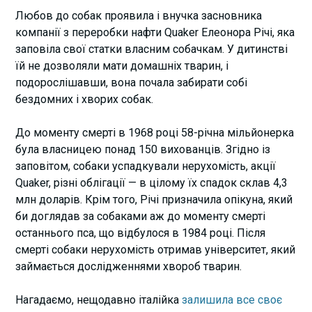
Любов до собак проявила і внучка засновника
компанії з переробки нафти Quaker Елеонора Річі, яка
заповіла свої статки власним собачкам. У дитинстві
їй не дозволяли мати домашніх тварин, і
подорослішавши, вона почала забирати собі
бездомних і хворих собак.
До моменту смерті в 1968 році 58-річна мільйонерка
була власницею понад 150 вихованців. Згідно із
заповітом, собаки успадкували нерухомість, акції
Quaker, різні облігації — в цілому їх спадок склав 4,3
млн доларів. Крім того, Річі призначила опікуна, який
би доглядав за собаками аж до моменту смерті
останнього пса, що відбулося в 1984 році. Після
смерті собаки нерухомість отримав університет, який
займається дослідженнями хвороб тварин.
Нагадаємо, нещодавно італійка
залишила все своє