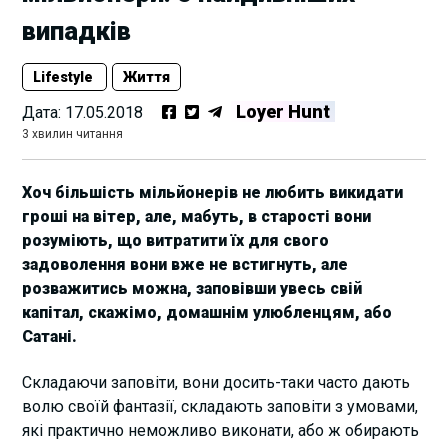
випадків
Lifestyle
Життя
Loyer Hunt
Дата:
17.05.2018
3 хвилин читання
Хоч більшість мільйонерів не любить викидати
гроші на вітер, але, мабуть, в старості вони
розуміють, що витратити їх для свого
задоволення вони вже не встигнуть, але
розважитись можна, заповівши увесь свій
капітал, скажімо, домашнім улюбленцям, або
Сатані.
Складаючи заповіти, вони досить-таки часто дають
волю своїй фантазії, складають заповіти з умовами,
які практично неможливо виконати, або ж обирають