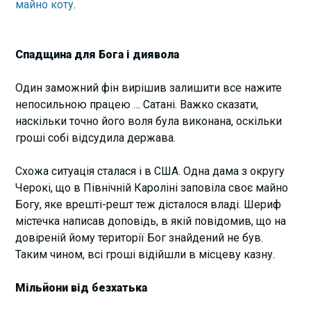
майно коту
.
Спадщина для Бога і диявола
Один заможний фін вирішив залишити все нажите
непосильною працею … Сатані. Важко сказати,
наскільки точно його воля була виконана, оскільки
гроші собі відсудила держава.
Схожа ситуація сталася і в США. Одна дама з округу
Черокі, що в Північній Кароліні заповіла своє майно
Богу, яке врешті-решт теж дісталося владі. Шериф
містечка написав доповідь, в якій повідомив, що на
довіреній йому території Бог знайдений не був.
Таким чином, всі гроші відійшли в місцеву казну.
Мільйони від безхатька