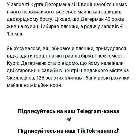
У заповіті Курта Дегермана зі Швеції начебто немає
нічого незвичайного: все своє майно він залишив
двоюрідному брату. Цікаво, що Дегерман 40 років
жив на вулиці і збирав пляшки, а родичу заповів €
1,5 млн.
Як з’ясувалося, він, збираючи пляшки, примудрявся
відкладати гроші, на які грав на біржі. Після смерті
Курта Дегермана стало відомо, що йому належали
дві старовинні садиби в центрі шведського містечка
Скеллефтеа, 128 золотих злитків і банківські рахунки
майже на мільйон крон.
Підписуйтесь на наш Telegram-канал
Підписуйтесь на наш TikTok-канал