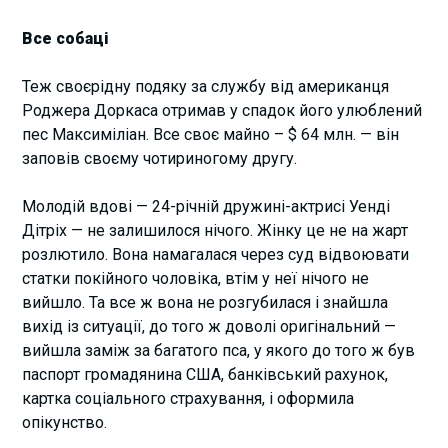
Все собаці
Теж своєрідну подяку за службу від американця
Роджера Доркаса отримав у спадок його улюблений
пес Максиміліан. Все своє майно – $ 64 млн. — він
заповів своєму чотириногому другу.
Молодій вдові — 24-річній дружині-актрисі Уенді
Дітріх — не залишилося нічого. Жінку це не на жарт
розлютило. Вона намагалася через суд відвоювати
статки покійного чоловіка, втім у неї нічого не
вийшло. Та все ж вона не розгубилася і знайшла
вихід із ситуації, до того ж доволі оригінальний —
вийшла заміж за багатого пса, у якого до того ж був
паспорт громадянина США, банківський рахунок,
картка соціального страхування, і оформила
опікунство.