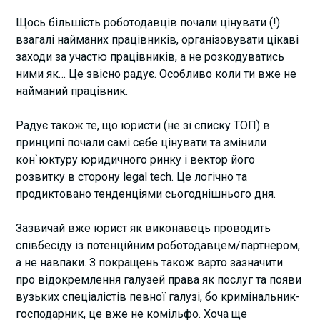
Щось більшість роботодавців почали цінувати (!)
взагалі найманих працівників, організовувати цікаві
заходи за участю працівників, а не розкодуватись
ними як… Це звісно радує. Особливо коли ти вже не
найманий працівник
.
Радує також те, що юристи (не зі списку ТОП) в
принципі почали самі себе цінувати та змінили
кон`юктуру юридичного ринку і вектор його
розвитку в сторону legal tech. Це логічно та
продиктовано тенденціями сьогоднішнього дня.
Зазвичай вже юрист як виконавець проводить
співбесіду із потенційним роботодавцем/партнером,
а не навпаки. З покращень також варто зазначити
про відокремлення галузей права як послуг та появи
вузьких спеціалістів певної галузі, бо кримінальник-
господарник, це вже не комільфо. Хоча ще