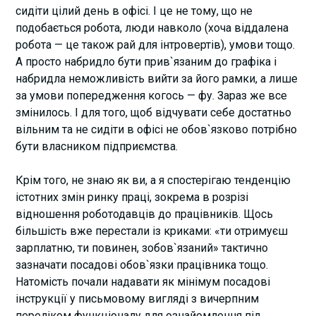
сидіти цілий день в офісі. І це не тому, що не
подобається робота, люди навколо (хоча віддалена
робота — це також рай для інтровертів), умови тощо.
А просто набридло бути прив`язаним до графіка і
набридла неможливість вийти за його рамки, а лише
за умови попередження когось — фу. Зараз же все
змінилось. І для того, щоб відчувати себе достатньо
вільним та не сидіти в офісі не обов`язково потрібно
бути власником підприємства.
Крім того, не знаю як ви, а я спостерігаю тенденцію
істотних змін ринку праці, зокрема в розрізі
відношення роботодавців до працівників. Щось
більшість вже перестали із криками: «ти отримуєш
зарплатню, ти повинен, зобов`язаний»
тактично
зазначати посадові обов`язки працівника тощо.
Натомість почали надавати як мінімум посадові
інструкції у письмовому вигляді з вичерпним
переліком функціоналу для ознайомлення під