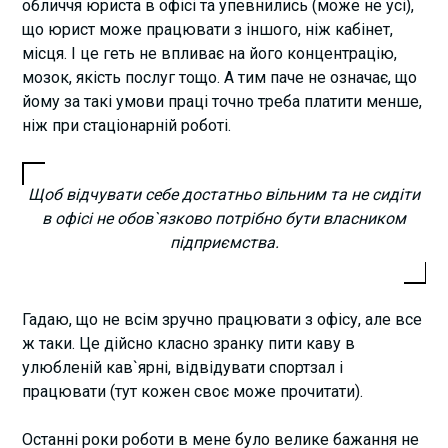
обличчя юриста в офісі та упевнились (може не усі),
що юрист може працювати з іншого, ніж кабінет,
місця. І це геть не впливає на його концентрацію,
мозок, якість послуг тощо. А тим паче не означає, що
йому за такі умови праці точно треба платити менше,
ніж при стаціонарній роботі.
Щоб відчувати себе достатньо вільним та не сидіти
в офісі не обов`язково потрібно бути власником
підприємства.
Гадаю, що не всім зручно працювати з офісу, але все
ж таки. Це дійсно класно зранку пити каву в
улюбленій кав`ярні, відвідувати спортзал і
працювати (тут кожен своє може прочитати).
Останні роки роботи в мене було велике бажання не