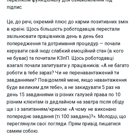
підпис.
Це, до речі, окремий плюс до карми позитивних змін
в країні. Щось більшість роботодавців перестали
звільнювати працівників день в день без
попередження та дотримання процедур — почали
керувати свій іноді слабкий емоційний стан (в кого
не буває) та почитали КЗпП. Щось роботодавці
взагалі почали запитувати у працівників: «А не багато
роботи в тебе зараз? Чи не перенавантажений ти
завданнями? Повідомляй мене, якщо навантаження
буде великим для тебе», а не закидувати 5 раз на
день 15 завданнями із різних галузей права по 10
різним клієнтам із дедлайном на завтра після обіду
ще і з запитанням/криком: «А чому не виконано
попереднє завдання (ті 100 завдань)?». Молодці, що
переглянули свої погляди. Прям привід пишатися
самим собою.