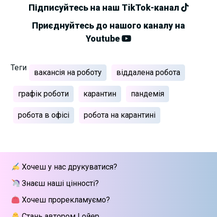
Підписуйтесь на наш TikTok-канал
Приєднуйтесь до нашого каналу на
Youtube
Теги
вакансія на роботу
віддалена робота
графік роботи
карантин
пандемія
робота в офісі
робота на карантині
Хочеш у нас друкуватися?
Знаєш наші цінності?
Хочеш прорекламуємо?
Стань автором Lойер