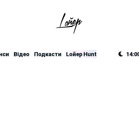
нси
Відео
Подкасти
Lойер Hunt
14:0