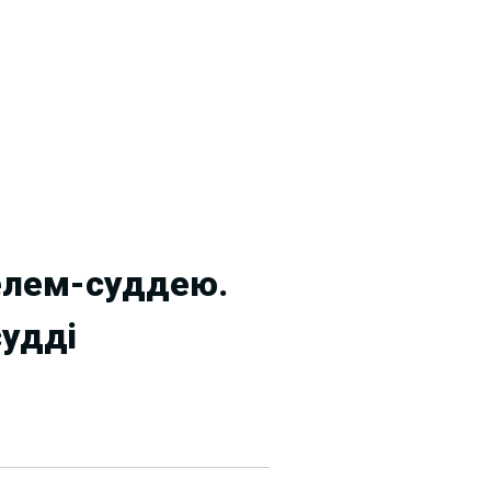
елем-суддею.
судді