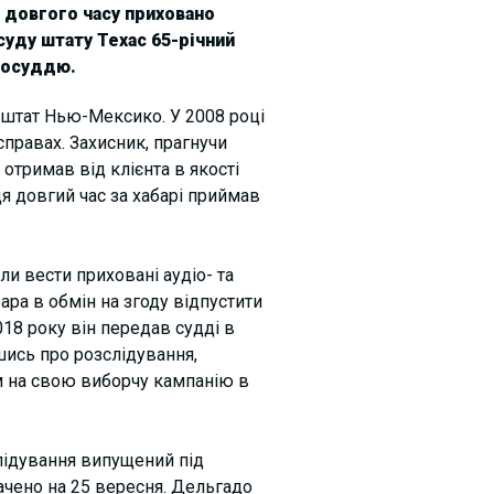
 довгого часу приховано
уду штату Техас 65-річний
восуддю.
 штат Нью-Мексико. У 2008 році
правах. Захисник, прагнучи
отримав від клієнта в якості
я довгий час за хабарі приймав
и вести приховані аудіо- та
ара в обмін на згоду відпустити
2018 року він передав судді в
шись про розслідування,
м на свою виборчу кампанію в
слідування випущений під
ачено на 25 вересня. Дельгадо