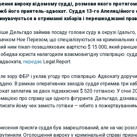
шення вироку відомому судді, розмови якого протягом
ужб його приятель-адвокат. Суддя 13-го Апеляційного с
нувачується в отриманні хабарів і перешкоджанні пра
іше Дельгадо займав посаду голови суду в окрузі Ідальго,
ачком Ное Перезом, що спеціалізуються на кримінальних с
ий ним пікап-позашляховик вартістю $ 15 000, який раніше 
о обидва юриста налагодили взаємовигідну співпрацю: судд
 адвоката,
передає
Legal.Report.
ле зору ФБР і уклав угоду про співпрацю. Адвокату доручил
уддею. В рамках оперативних заходів суддя отримав три хаб
двокат заплатив за двох підзахисних $ 520 готівкою. У січні 
ормацією про справу ще одного фігуранта. Дельгадо, дізнав
исати йому чек замість готівки — нібито з пожертвування
инесення присяги суддя був заарештований, але на час роз
зупинили. Оголошення вироку у кримінальній справі призн