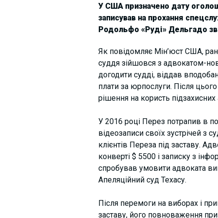
У США призначено дату оголо
записував на прохання спецсл
Родольфо «Руді» Дельгадо зви
Як повідомляє Мін’юст США, ран
суддя зійшовся з адвокатом-нов
догодити судді, віддав вподобан
плати за юрпослуги. Після цьог
рішення на користь підзахисних
У 2016 році Перез потрапив в по
відеозаписи своїх зустрічей з с
клієнтів Переза ​​під заставу. А
конверті $ 5500 і записку з інф
спробував умовити адвоката вип
Апеляційний суд Техасу.
Після перемоги на виборах і пр
заставу, його повноваження при