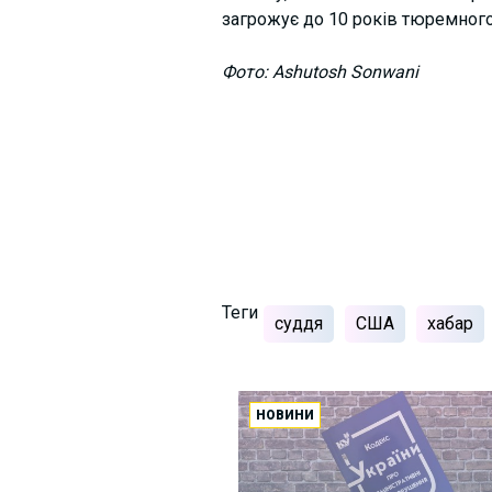
загрожує до 10 років тюремного
Фото: Ashutosh Sonwani
Теги
суддя
США
хабар
НОВИНИ