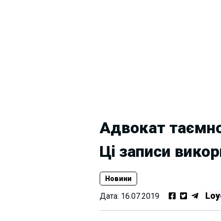
Адвокат таємно
Ці записи вико
Новини
Loy
Дата:
16.07.2019