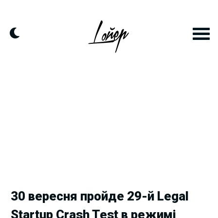
Skip
to
content
30 вересня пройде 29-й Legal
Startup Crash Test в режимі