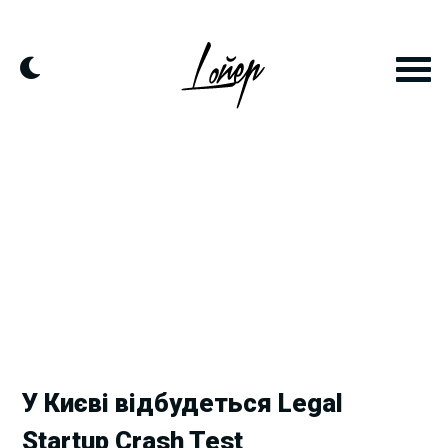
Skip
to
content
У Києві відбудеться Legal
Startup Crash Test