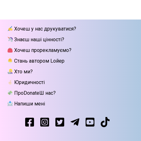
Хочеш у нас друкуватися?
Знаєш наші цінності?
Хочеш прорекламуємо?
Стань автором Lойер
Хто ми?
Юридичності
ПроDonateШ нас?
Напиши мені