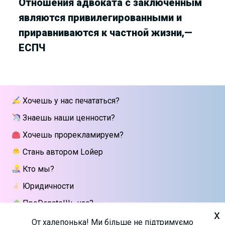
Отношения адвоката с заключенным
являются привилегированными и
приравниваются к частной жизни,—
ЕСПЧ
Хочешь у нас печататься?
Знаешь наши ценности?
Хочешь прорекламируем?
Стань автором Lойер
Кто мы?
Юридичности
ПроDonateШь нас?
x
Напиши мне
От халепонька! Ми більше не підтримуємо