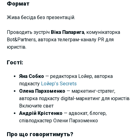
Формат
Жива бесіда без презентацій.
Проводить зустріч
Віка Папарига
, комунікаторка
Bot&Partners, авторка телеграм-каналу PR для
юристів.
Гості:
Яна Собко
— редакторка Lойер, авторка
подкасту
Lойер’s Secrets
Олена Пархоменко
— маркетинг-стратег,
авторка подкасту digital-маркетинг для юристів
Включите свет
Андрій Крістенко
— адвокат, блогер,
співподкастер Олени Пархоменко
Про що говоритимуть?