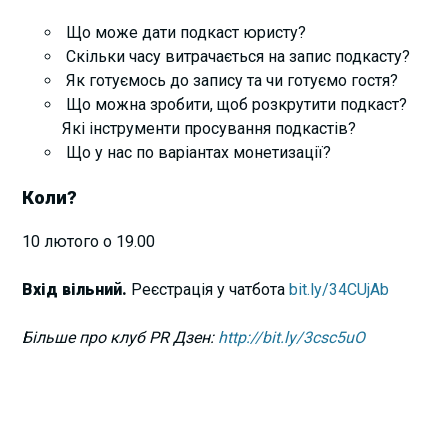
Що може дати подкаст юристу?
Скільки часу витрачається на запис подкасту?
Як готуємось до запису та чи готуємо гостя?
Що можна зробити, щоб розкрутити подкаст?
Які інструменти просування подкастів?
Що у нас по варіантах монетизації?
Коли?
10 лютого о 19.00
Вхід вільний.
Реєстрація у чатбота
bit.ly/34CUjAb
Більше про клуб PR Дзен:
http://bit.ly/3csc5uO