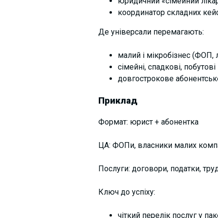
юридичний «сімейний лікар
координатор складних кейс
Де універсали перемагають:
малий і мікробізнес (ФОП, л
сімейні, спадкові, побутові
довгострокове абонентськ
Приклад
Формат: юрист + абонентка
ЦА: ФОПи, власники малих комп
Послуги: договори, податки, тру
Ключ до успіху:
чіткий перелік послуг у паке