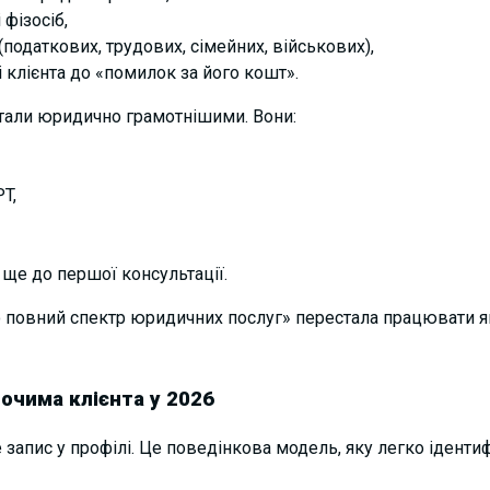
 фізосіб,
(податкових, трудових, сімейних,
військових)
,
і клієнта до «помилок за його кошт».
тали
юридично грамотнішими. Вони:
T,
ще до першої консультації.
о повний спектр юридичних послуг» перестала працюват
и я
очима клієнта у 2026
е запис у профілі. Це поведінкова модель, яку легко ідентиф