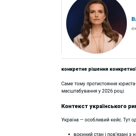
В
е
конкретне рішення конкретно
Саме тому протистояння юриста-
масштабування у 2026 році.
Контекст українського ри
Україна — особливий кейс. Тут о
воєнний
стан і пов’язані з