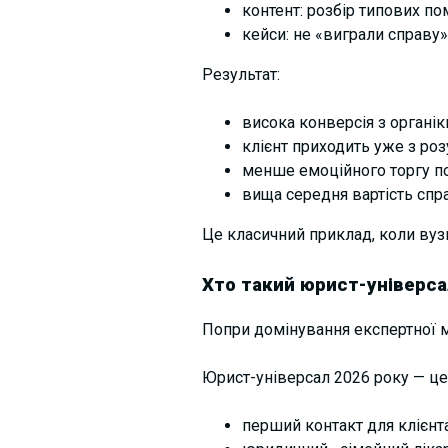
контент: розбір типових по
кейси: не «виграли справу»
Результат:
висока конверсія з органі
клієнт приходить уже з ро
менше емоційного торгу
п
вища середня вартість спра
Це класичний приклад, коли вуз
Хто такий юрист-універсал
Попри домінування експертної м
Юрист-універсал 2026 року — це н
перший контакт для клієнта