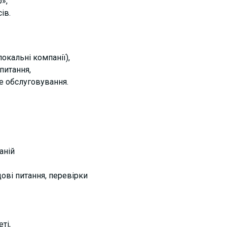
»,
ів.
окальні компанії),
 питання,
е обслуговування.
аній
дові питання, перевірки
ті,