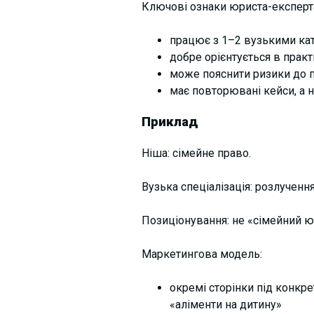
Ключові ознаки юриста-експерта
працює з 1–2 вузькими кат
добре орієнтується в практи
може п
ояснити ризики до п
має повторювані кейси, а н
Приклад
Ніша: сімейне право.
Вузька спеціалізація: розлучення
Позиціонування: не «сімейний юр
Маркетингова модель:
окремі
сторінки під конкрет
«аліменти на дитину»