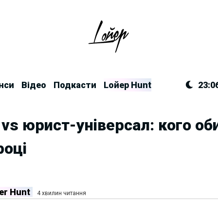
нси
Відео
Подкасти
Lойер Hunt
23:0
vs юрист-універсал: кого об
році
er Hunt
4 хвилин читання