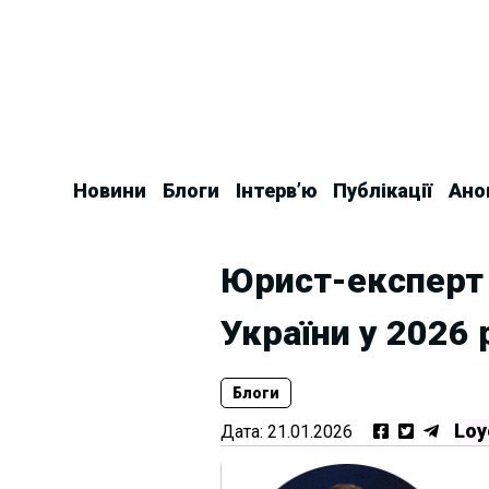
Skip
to
content
Новини
Блоги
Інтерв’ю
Публікації
Ано
Юрист-експерт 
України у 2026 
Блоги
Loy
Дата:
21.01.2026