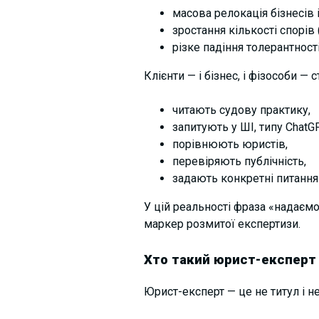
масова релокація бізнесів і
зростання кількості спорів 
різке падіння толерантност
Клієнти — і бізнес, і фізособи —
с
читають судову практику,
запитують у ШІ, типу ChatGP
порівнюють юристів,
перевіряють публічність,
задають конкретні питання
У цій реальності фраза «надаєм
маркер розмитої експертизи.
Хто такий юрист-експерт 
Юрист-експерт — це не титул і н