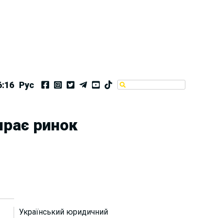
6:17
Рус
ирає ринок
Український юридичний