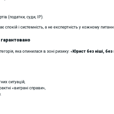
ів (податки, суди, IP).
ає спокій і системність, а не експертність у кожному питанні
 гарантовано
егорія, яка опинилася в зоні ризику: «
Юрист без ніші, без 
них ситуацій,
рактні «виграні справи»,
.