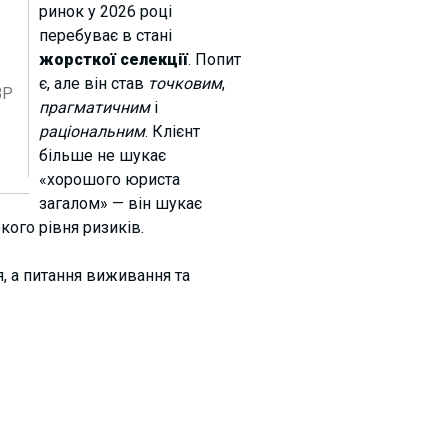
ринок у 2026 році
перебуває в стані
жорсткої селекції
. Попит
є, але він став
точковим
,
ВР
прагматичним
і
раціональним
. Клієнт
більше не шукає
«хорошого юриста
загалом» — він шукає
кого рівня ризиків.
, а питання виживання та