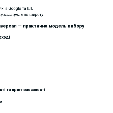
 із Google та ШІ,
ціалізацію
, а не широту.
іверсал — практична модель вибору
оході
сті та прогнозованості
ом