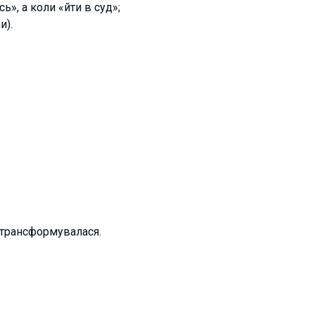
», а коли «йти в суд»;
и).
 трансформувалася.