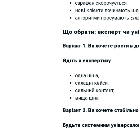
сарафан скорочується,
нові клієнти починають шлях
алгоритми просувають
спе
Що обрати: експерт чи ун
Варіант 1. Ви хочете рости в д
Йдіть в експертизу
одна ніша,
складні кейси,
сильний контент,
вища ціна.
Варіант 2. Ви хочете стабільно
Будьте системним універсал