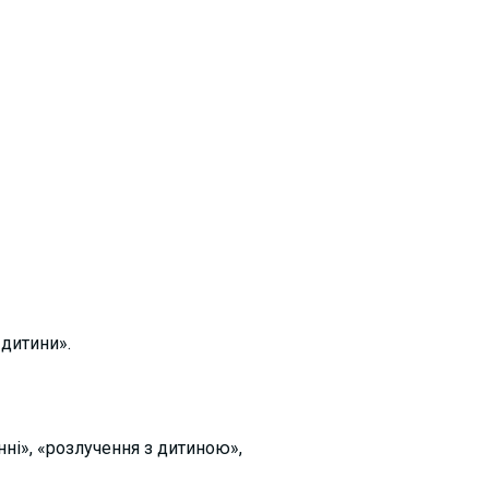
 дитини».
ні», «розлучення з дитиною»,