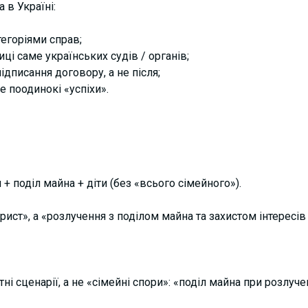
 в Україні:
егоріями справ;
ці саме українських судів / органів;
ідписання договору, а не після;
е поодинокі «успіхи».
 + поділ майна + діти (без «всього сімейного»).
ист», а «розлучення з поділом майна та
захистом інтерес
ів
ні сценарії, а не «сімейні спори»: «поділ майна
при
розлучен