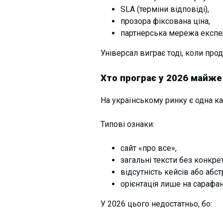
SLA (терміни відповіді),
прозора фіксована ціна,
партнерська мережа експерт
Універсал виграє тоді, коли прод
Хто програє у 2026 майже
На українському ринку є одна кат
Типові ознаки:
сайт «про все»,
загальні тексти без конкрет
відсутність
кейсів або абст
орієнтація лише
на сарафан
У 2026 цього недостатньо, бо: