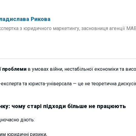
ладислава Рикова
кспертка з юридичного маркетингу, засновниця агенції МА
ї проблеми
в умовах війни, нестабільної економіки та висо
експерта та юриста-універсала — це не теоретична дискусія
нку: чому старі підходи більше не працюють
дночасно діють:
 ним юридичні ризики,