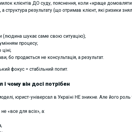
милок клієнтів ДО суду, пояснення, коли «краще домовлятись
, а структура результату (що
отримав
клієнт, які ризики знял
ки (людина шукає саме свою ситуацію);
зумінням процесу;
о
ціні;
ви, бо продається не консультація, а результат.
ький фокус = стабільний попит.
 і чому він досі потрібен
оделі, юрист-універсал в Україні НЕ зникне. Але його роль
е «все для всіх», а:
,