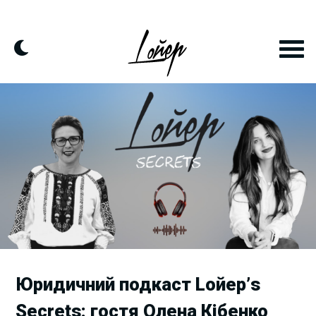
Skip
to
content
Юридичний подкаст Lойер’s
Secrets: гостя Олена Кібенко