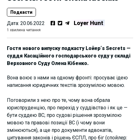
Подкасти
Loyer Hunt
Дата:
20.06.2022
1 хвилина читання
Гостя нового випуску подкасту Lойер’s Secrets —
суддя Касаційного господарського суду у складі
Верховного Суду Олена Кібенко.
Вона воює з нами на одному фронті: просуває ідею
написання юридичних текстів зрозумілою мовою.
Поговорили з нею про те, чому вона обрала
юриспруденцію, про перехід у суддівство і як це —
бути суддею ВС; про судові рішення зрозумілою
мовою та правові позиції ВС (і чому вони
змінюються), а ще про документи адвокатів,
цитування законів і рішень ЄСПЛ, про біг (спойлер: