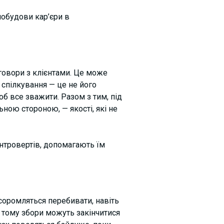
побудови кар’єри в
еговори з клієнтами. Це може
 спілкування — це не його
об все зважити. Разом з тим, під
ьною стороною, — якості, які не
 інтровертів, допомагають їм
соромляться перебивати, навіть
 тому збори можуть закінчитися