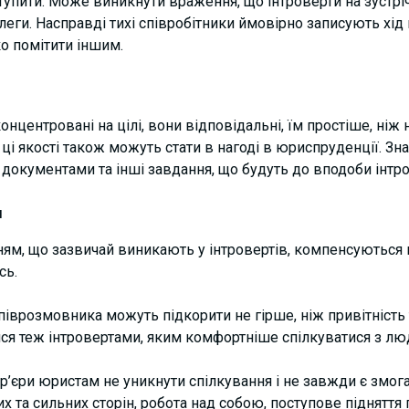
ступити. Може виникнути враження, що інтроверти на зустрі
леги. Насправді тихі співробітники ймовірно записують хід
ко помітити іншим.
онцентровані на цілі, вони відповідальні, їм простіше, ні
і якості також можуть стати в нагоді в юриспруденції. Зна
з документами та інші завдання, що будуть до вподоби інтр
и
ням, що зазвичай виникають у інтровертів, компенсуються
сь.
співрозмовника можуть підкорити не гірше, ніж привітність 
я теж інтровертами, яким комфортніше спілкуватися з лю
р’єри юристам не уникнути спілкування і не завжди є змога
 та сильних сторін, робота над собою, поступове підняття п