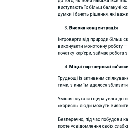
до того, як вони наважаться ви
виступають їх більш балакучі ко
думки і бачать рішення, які важ
Висока концентрація
Інтроверти від природи більш ск
виконувати монотонну роботу — ц
початку кар’єри, займає робота 
Міцні партнерські зв’язк
Труднощі із активним спілкуван
тими, з ким їм вдалося зблизити
Уміння слухати і щира увага до 
«корисні» люди можуть виявитис
Безперечно, під час побудови ка
проте усвідомлення своїх слабких