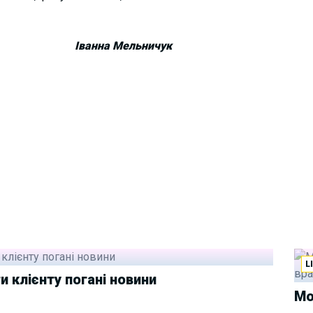
Іванна Мельничук
L
и клієнту погані новини
Мо