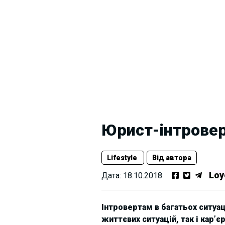
Юрист-інтровер
Lifestyle
Від автора
Loy
Дата:
18.10.2018
Інтровертам в багатьох ситуа
життєвих ситуацій, так і кар’є