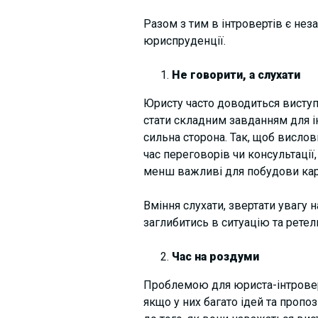
Разом з тим в інтровертів є нез
юриспруденції.
Не говорити, а слухати
Юристу часто доводиться виступа
стати складним завданням для і
сильна сторона. Так, щоб вислов
час переговорів чи консультації,
менш важливі для побудови кар
Вміння слухати, звертати увагу н
заглибитись в ситуацію та ретель
Час на роздуми
Проблемою для юриста-інтроверт
якщо у них багато ідей та проп