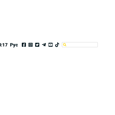
3:17
Рус