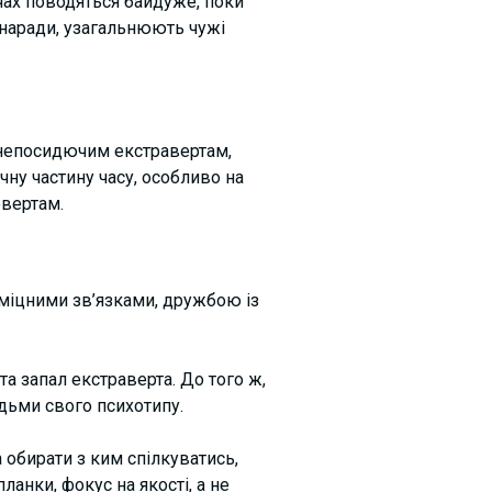
чах поводяться байдуже, поки
 наради, узагальнюють чужі
ж непосидючим екстравертам,
чну частину часу, особливо на
овертам.
 міцними зв’язками, дружбою із
та запал екстраверта. До того ж,
дьми свого психотипу.
 обирати з ким спілкуватись,
ланки, фокус на якості, а не