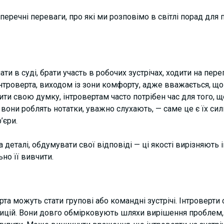
аперечні переваги, про які ми розповімо в світлі порад для 
ти в суді, брати участь в робочих зустрічах, ходити на пер
нтроверта, виходом із зони комфорту, адже вважається, що
ити свою думку, інтровертам часто потрібен час для того, щ
 вони роблять нотатки, уважно слухають, — саме це є їх сил
’єри.
а деталі, обдумувати свої відповіді — ці якості вирізняють
но її вивчити.
а можуть стати групові або командні зустрічі. Інтроверти 
озицій. Вони довго обмірковують шляхи вирішення проблем,