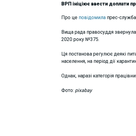
ВРП ініціює ввести доплати пра
Про це
повідомила
прес-служба
Вища рада правосуддя звернулася
2020 року №375.
Ця постанова регулює деякі пита
населення, на період дії карантин
Однак, наразі категорія працівн
Фото:
pixabay