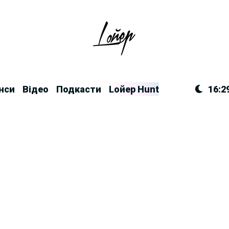
нси
Відео
Подкасти
Lойер Hunt
16:2