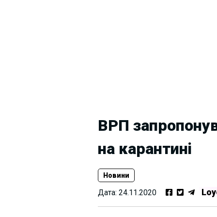
ВРП запропонув
на карантині
Новини
Loy
Дата:
24.11.2020