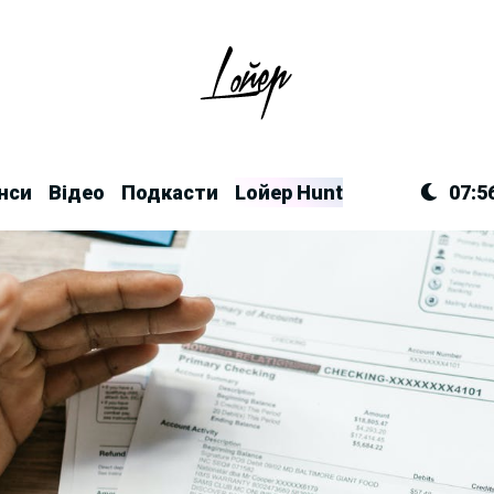
нси
Відео
Подкасти
Lойер Hunt
07:5