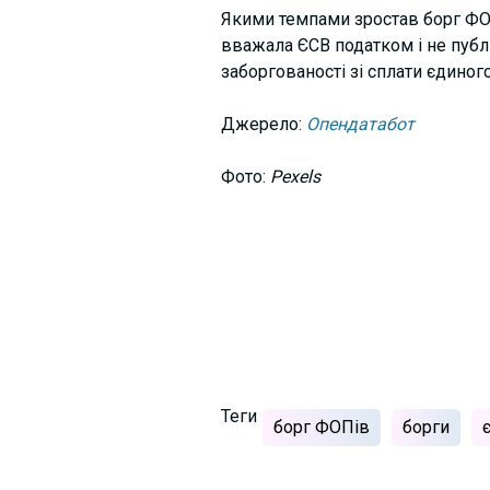
Якими темпами зростав борг ФОП
вважала ЄСВ податком і не публі
заборгованості зі сплати єдино
Джерело:
Опендатабот
Фото:
Pexels
Теги
борг ФОПів
борги