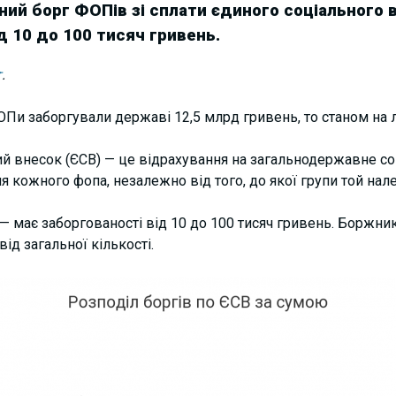
ний борг ФОПів зі сплати єдиного соціального в
д 10 до 100 тисяч гривень.
т
.
ОПи заборгували державі 12,5 млрд гривень, то станом на 
й внесок (ЄСВ) — це відрахування на загальнодержавне со
 кожного фопа, незалежно від того, до якої групи той нал
— має заборгованості від 10 до 100 тисяч гривень. Боржни
ід загальної кількості.