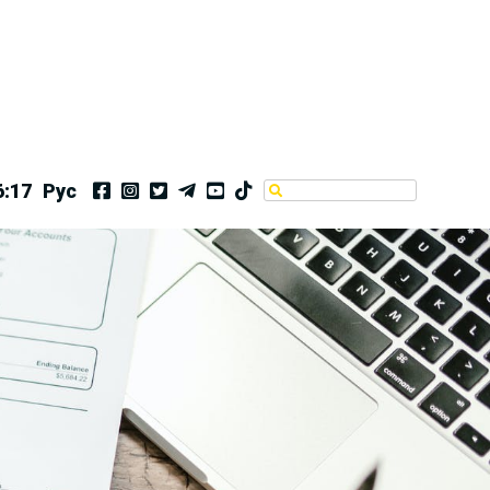
6:17
Рус