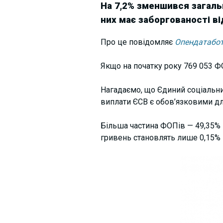
На 7,2% зменшився загаль
них має заборгованості ві
Про це повідомляє
Опендатабо
Якщо на початку року 769 053 Ф
Нагадаємо, що Єдиний соціальни
виплати ЄСВ є обов’язковими для
Більша частина ФОПів — 49,35% 
гривень становлять лише 0,15% в