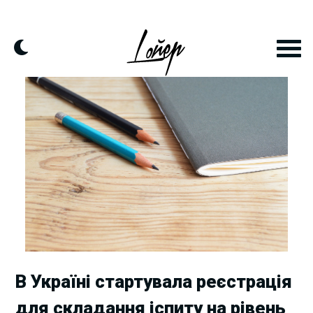
Skip
to
content
В Україні стартувала реєстрація
для складання іспиту на рівень