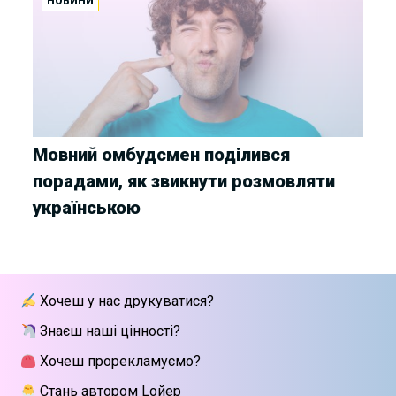
НОВИНИ
Мовний омбудсмен поділився
порадами, як звикнути розмовляти
українською
Хочеш у нас друкуватися?
Знаєш наші цінності?
Хочеш прорекламуємо?
Стань автором Lойер