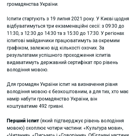
громадянства України.
Іспити стартують з 19 липня 2021 року. У Києві щодня
відбуватимуться три екзаменаційні сесії: з 09:30 до
11:30, з 12:30 до 14:30 та з 15:30 до 17:30. У регіонах
іспитові майданчики працюватимуть за окремим
графіком, залежно від кількості охочих. За
результатами успішного проходження іспитів
видаватимуть державний сертифікат про рівень
володіння мовою.
Для громадян України іспит на визначення рівня
володіння мовою є безкоштовним, а для тих, хто має
намір набути громадянство України, він
коштуватиме 492 гривні.
Перший іспит
(який підтверджує рівень володіння
мовою) охоплює чотири частини: «Культура мови»,
«Читання», «Письмо» і «Говоріння». Обʼєднані частини