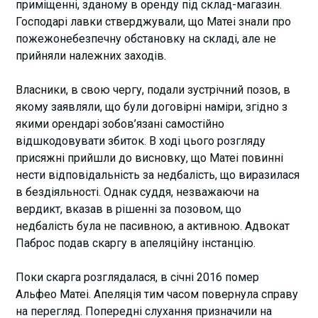
приміщенні, зданому в оренду під склад-магазин.
Господарі лавки стверджували, що Матеі знали про
пожежонебезпечну обстановку на складі, але не
прийняли належних заходів.
Власники, в свою чергу, подали зустрічний позов, в
якому заявляли, що були договірні наміри, згідно з
якими орендарі зобов’язані самостійно
відшкодовувати збиток. В ході цього розгляду
присяжні прийшли до висновку, що Матеі повинні
нести відповідальність за недбалість, що виразилася
в бездіяльності. Однак суддя, незважаючи на
вердикт, вказав в рішенні за позовом, що
недбалість була не пасивною, а активною. Адвокат
Паброс подав скаргу в апеляційну інстанцію.
Поки скарга розглядалася, в січні 2016 помер
Альфео Матеі. Апеляція тим часом повернула справу
на перегляд. Попередні слухання призначили на