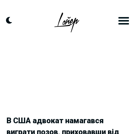
Skip
to
content
В США адвокат намагався
виграти позов, приховавши від