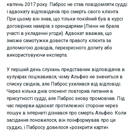
квітень 2017 року. Паброс не став повідомляти судді
і адвокату відповідачів про смерть свого клієнта.
При цьому він знав, що тільки покійний був в курсі
договірних намірів з орендарями (Ліенн не брала
участі в укладенні угоди). Адвокат вважав, що
зможе самотужки довести правоту клієнта за
допомогою доводів, перехресного допиту або
використовуючи експерта.
У перший день слухань представник відповідачів в
кулуарах поцікавився, чому Альфео не значиться в
списку свідків, але Паброс ухилився від відповіді.
Через кілька днів опонент повторив питання в
присутності судді, але Паброс знову промовчав. Під
час перерви адвокат протилежної сторони через
пошук в інтернеті дізнався про смерть Альфео. Коли
засідання поновилося, він поінформував про це
суддю, і Пабросу довелося «розкрити карти».