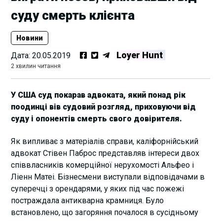
суду смерть клієнта
Новини
Loyer Hunt
Дата:
20.05.2019
2 хвилин читання
У США суд покарав адвоката, який понад рік
поодинці вів судовий розгляд, приховуючи від
суду і опонентів смерть свого довірителя.
Як випливає з матеріалів справи, каліфорнійський
адвокат Стівен Паброс представляв інтереси двох
співвласників комерційної нерухомості Альфео і
Ліенн Матеі. Бізнесмени виступали відповідачами в
суперечці з орендарями, у яких під час пожежі
постраждала антикварна крамниця. Було
встановлено, що загоряння почалося в сусідньому