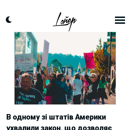
Skip
to
content
В одному зі штатів Америки
ухвалили закон, що дозволяє