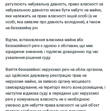
регулюють набувальну давність, право власності за
набувальною давністю може бути набуто на майно,
яке належить на праві власності іншій особі (а не
особі, яка заявляє про давність володіння), а також
на безхазяйну річ.
Відтак, встановлення власника майна або
безхазяйності речі є однією з обставин, що має
юридичне значення, і підлягає доведенню під час
ухвалення рішення суду.
Взяття безхазяйної нерухомої речі на облік органом,
що здійснює державну реєстрацію прав на
нерухоме майно, за заявою органу місцевого
самоврядування, на території якого вона розміщена, і
наступна відмова суду в переданні цієї нерухомої
речі у комунальну власність не є необхідною
умовою для набуття права власності на цей об’єкт