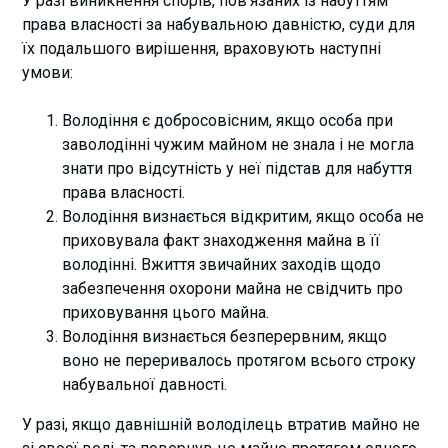
У разі виникнення спорів, пов’язаних із набуттям
права власності за набувальною давністю, суди для
їх подальшого вирішення, враховують наступні
умови:
Володіння є добросовісним, якщо особа при
заволодінні чужим майном не знала і не могла
знати про відсутність у неї підстав для набуття
права власності.
Володіння визнається відкритим, якщо особа не
приховувала факт знаходження майна в її
володінні. Вжиття звичайних заходів щодо
забезпечення охорони майна не свідчить про
приховування цього майна.
Володіння визнається безперервним, якщо
воно не переривалось протягом всього строку
набувальної давності.
У разі, якщо давнішній володілець втратив майно не