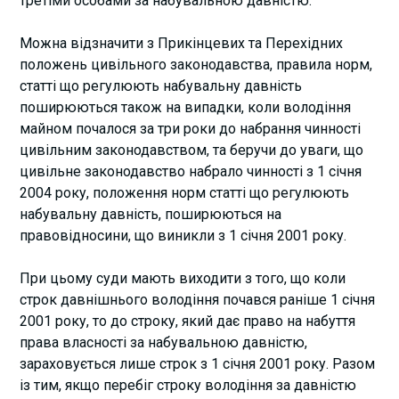
третіми особами за набувальною давністю.
Можна відзначити з Прикінцевих та Перехідних
положень цивільного законодавства, правила норм,
статті що регулюють набувальну давність
поширюються також на випадки, коли володіння
майном почалося за три роки до набрання чинності
цивільним законодавством, та беручи до уваги, що
цивільне законодавство набрало чинності з 1 січня
2004 року, положення норм статті що регулюють
набувальну давність, поширюються на
правовідносини, що виникли з 1 січня 2001 року.
При цьому суди мають виходити з того, що коли
строк давнішнього володіння почався раніше 1 січня
2001 року, то до строку, який дає право на набуття
права власності за набувальною давністю,
зараховується лише строк з 1 січня 2001 року. Разом
із тим, якщо перебіг строку володіння за давністю