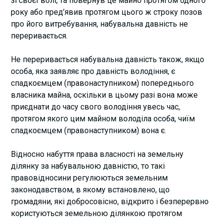
зі своєї волі, та повернув це майно протягом одного
року або пред’явив протягом цього ж строку позов
про його витребування, набувальна давність не
переривається.
Не переривається набувальна давність також, якщо
особа, яка заявляє про давність володіння, є
спадкоємцем (правонаступником) попереднього
власника майна, оскільки в цьому разі вона може
приєднати до часу свого володіння увесь час,
протягом якого цим майном володіла особа, чиїм
спадкоємцем (правонаступником) вона є.
Відносно набуття права власності на земельну
ділянку за набувальною давністю, то такі
правовідносини регулюються земельним
законодавством, в якому встановлено, що
громадяни, які добросовісно, відкрито і безперервно
користуються земельною ділянкою протягом