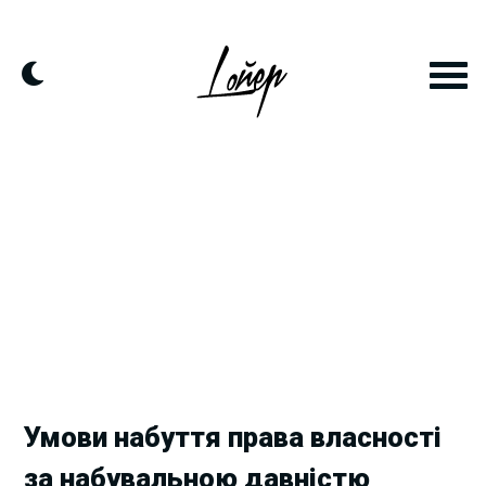
Skip
to
content
Умови набуття права власності
за набувальною давністю