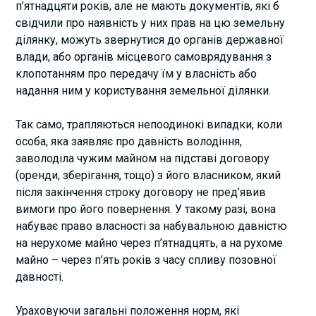
п’ятнадцяти років, але не мають документів, які б
свідчили про наявність у них прав на цю земельну
ділянку, можуть звернутися до органів державної
влади, або органів місцевого самоврядування з
клопотанням про передачу їм у власність або
надання ним у користування земельної ділянки.
Так само, трапляються непоодинокі випадки, коли
особа, яка заявляє про давність володіння,
заволоділа чужим майном на підставі договору
(оренди, зберігання, тощо) з його власником, який
після закінчення строку договору не пред’явив
вимоги про його повернення. У такому разі, вона
набуває право власності за набувальною давністю
на нерухоме майно через п’ятнадцять, а на рухоме
майно – через п’ять років з часу спливу позовної
давності.
Ураховуючи загальні положення норм, які