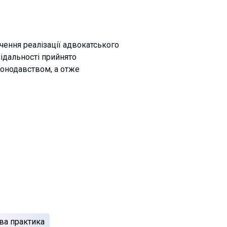
чення реалізації адвокатського
ідальності прийнято
конодавством, а отже
ва практика