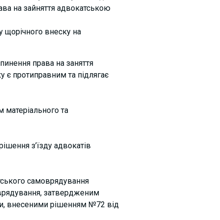
рава на зайняття адвокатською
у щорічного внеску на
пинення права на заняття
у є протиправним та підлягає
 матеріального та
рішення з’їзду адвокатів
атського самоврядування
оврядування, затвердженим
ми, внесеними рішенням №72 від