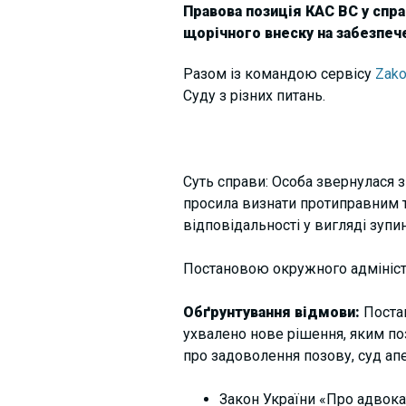
Правова позиція КАС ВС у спр
щорічного внеску на забезпеч
Разом із командою сервісу
Zako
Суду з різних питань.
Суть справи: Особа звернулася з
просила визнати протиправним т
відповідальності у вигляді зупи
Постановою окружного адмініст
Обґрунтування відмови:
Поста
ухвалено нове рішення, яким по
про задоволення позову, суд апе
Закон України «Про адвокат