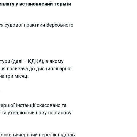
плату у встановлений термін
ся судової практики Верховного
тури (далі – КДКА), в якому
ння позивача до дисциплінарної
а три місяці.
.
ершої інстанції скасовано та
ї та ухвалюючи нову постанову
істить вичерпний перелік підстав