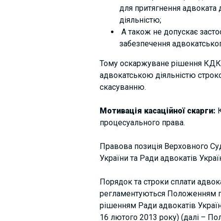
для притягнення адвоката 
діяльністю;
А також не допускає засто
забезпечення адвокатсько
Тому оскаржуване рішення КДКА 
адвокатською діяльністю строко
скасуванню.
Мотивація касаційної скарги:
К
процесуального права.
Правова позиція Верховного Суду
України та Ради адвокатів Укра
Порядок та строки сплати адвок
регламентуються Положенням пр
рішенням Ради адвокатів Україн
16 лютого 2013 року) (далі – По