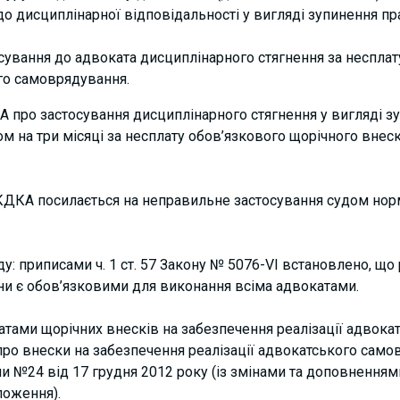
до дисциплінарної відповідальності у вигляді зупинення п
сування до адвоката дисциплінарного стягнення за несплат
го самоврядування.
про застосування дисциплінарного стягнення у вигляді зу
м на три місяці за несплату обов’язкового щорічного внеск
ДКА посилається на неправильне застосування судом норм
: приписами ч. 1 ст. 57 Закону № 5076-VI встановлено, що 
їни є обов’язковими для виконання всіма адвокатами.
атами щорічних внесків на забезпечення реалізації адвок
о внески на забезпечення реалізації адвокатського сам
и №24 від 17 грудня 2012 року (із змінами та доповнення
ложення).