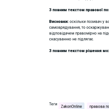
З повним текстом правової по
Висновки:
оскільки позивач у в
самоврядування, то оскаржуване
відповідачем правомірно на під
скасуванню не підлягає.
З повним текстом рішення м
Теги
ZakonOnline
правова п