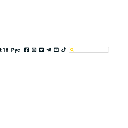
3:17
Рус