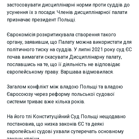
застосовувати дисциплінарні норми проти суддів до
усунення їх з посади. Членів дисциплінарної палати
призначає президент Польщі.
Єврокомісія розкритикувала створення такого
органу, заявивши, що Палату можна використати для
політичного тиску на суддів. У липні 2021 року суд ЄС
почав вимагати скасувати Дисциплінарну палату,
пославшись на те, що її діяльність не відповідає
європейському праву. Варшава відмовилася.
Загалом конфлікт між владою Польщі та владою
Євросоюзу через реформу польської судової
системи триває вже кілька років.
На його тлі Конституційний Суд Польщі нещодавно
постановив, що низка законів ЄС та деякі
європейські судові ухвали суперечать основному
закону країни.