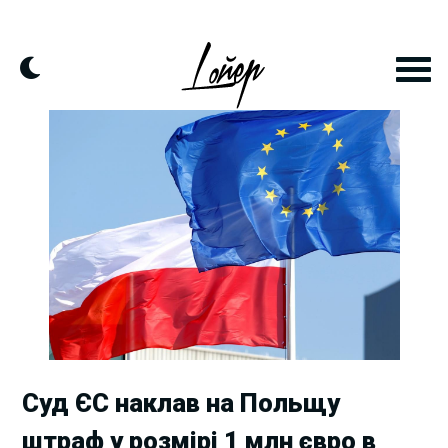
Skip
to
content
Суд ЄС наклав на Польщу
штраф у розмірі 1 млн євро в