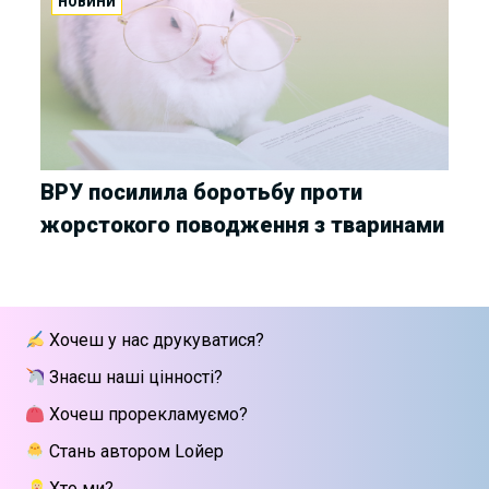
НОВИНИ
ВРУ посилила боротьбу проти
жорстокого поводження з тваринами
Хочеш у нас друкуватися?
Знаєш наші цінності?
Хочеш прорекламуємо?
Стань автором Lойер
Хто ми?