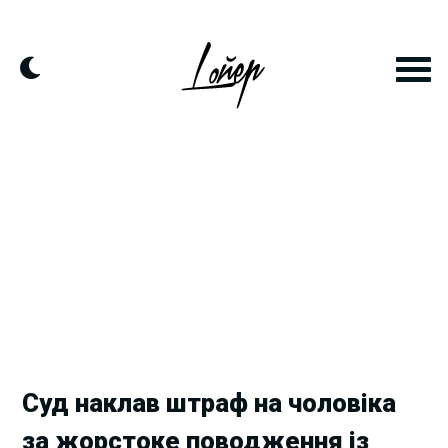
Skip
to
content
Суд наклав штраф на чоловіка
за жорстоке поводження із