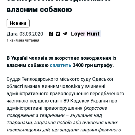
власним собакою
Новини
Loyer Hunt
Дата:
03.03.2020
1 хвилина читання
В Україні чоловік за жорстоке поводження із
власним собакою
сплатить
3400 грн штрафу.
Суддя Теплодарського міського суду Одеської
області визнав винним чоловіка у вчиненні
адміністративного правопорушення передбаченого
частиною першою статті 89 Кодексу України про
адміністративні правопорушення
(жорстоке
поводження з тваринами – знущання над
тваринами, завдання побоїв або вчинення інших
насильницьких дій, що завдали тварині фізичного