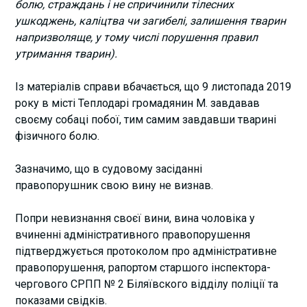
болю, страждань і не спричинили тілесних
ушкоджень, каліцтва чи загибелі, залишення тварин
напризволяще, у тому числі порушення правил
утримання тварин).
Із матеріалів справи вбачається, що 9 листопада 2019
року в місті Теплодарі громадянин М. завдавав
своєму собаці побої, тим самим завдавши тварині
фізичного болю.
Зазначимо, що в судовому засіданні
правопорушник свою вину не визнав.
Попри невизнання своєї вини, вина чоловіка у
вчиненні адміністративного правопорушення
підтверджується протоколом про адміністративне
правопорушення, рапортом старшого інспектора-
чергового СРПП № 2 Біляївского відділу поліції та
показами свідків.