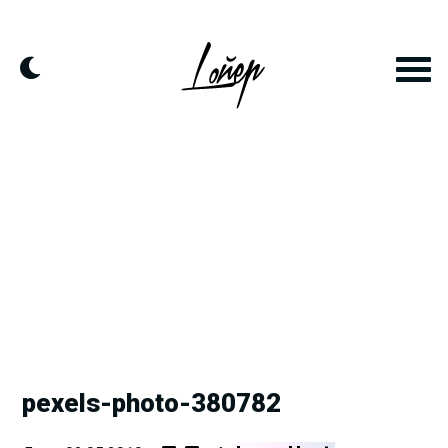
Skip
to
content
pexels-photo-380782