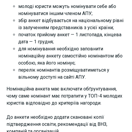
молоді юристи можуть номінувати себе або
номінуватися іншим членом АПУ;
збір анкет відбувається на національному рівні
із залученням представників з усієї країни;
початок прийому анкет — 1 листопада, кінцева
дата — 1 грудня;
для номінування необхідно заповнити
номінаційну анкету самостійно номінантом або
особою, яка його номінує;
перелік номінантів розміщуватиметься у
вільному доступі на сайті АПУ.
Номінаційна анкета має включати обґрунтування,
чому саме номінант має потрапити у ТОП-4 молодих
юристів відповідно до критеріїв нагороди.
До анкети необхідно додати скановані копії
підтвердження освіти, рекомендації від ВНЗ,
компаній та організацій.