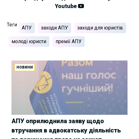
Youtube
Теги
АПУ
заходи АПУ
заходи для юристів
молоді юристи
премії АПУ
НОВИНИ
АПУ оприлюднила заяву щодо
втручання в адвокатську діяльність