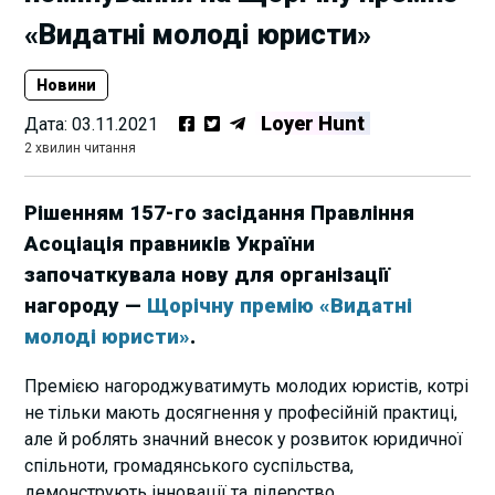
«Видатні молоді юристи»
Новини
Loyer Hunt
Дата:
03.11.2021
2 хвилин читання
Рішенням 157-го засідання Правління
Асоціація правників України
започаткувала нову для організації
нагороду —
Щорічну премію «Видатні
молоді юристи»
.
Премією нагороджуватимуть молодих юристів, котрі
не
тільки мають досягнення у професійній практиці,
але й роблять значний внесок у розвиток юридичної
спільноти, громадянського суспільства,
демонструють інновації та лідерство.