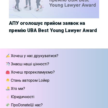
АПУ оголошує прийом заявок на
премію UBA Best Young Lawyer Award
Хочеш у нас друкуватися?
Знаєш наші цінності?
Хочеш прорекламуємо?
Стань автором Lойер
Хто ми?
Юридичності
ПроDonateШ нас?