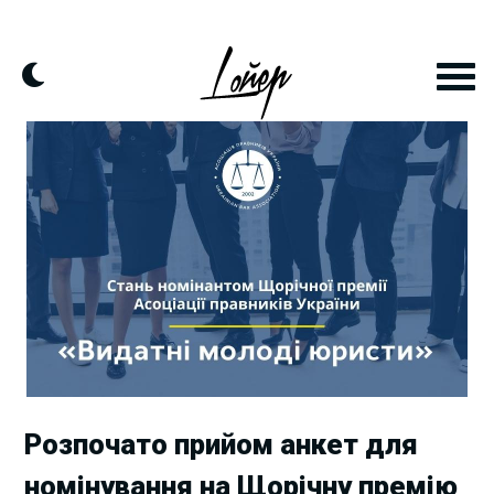
Skip
to
content
Розпочато прийом анкет для
номінування на Щорічну премію