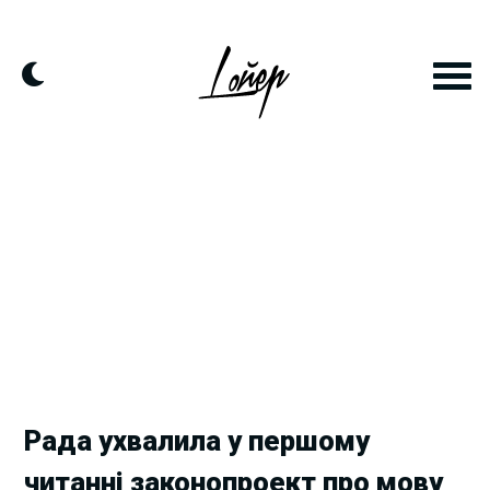
Skip
to
content
Рада ухвалила у першому
читанні законопроект про мову