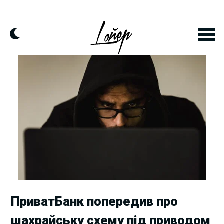
Skip
to
content
ПриватБанк попередив про
шахрайську схему під приводом