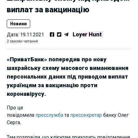
виплат за вакцинацію
Новини
Loyer Hunt
Дата:
19.11.2021
2 хвилин читання
«ПриватБанк» попередив про нову
шахрайську схему масового виманювання
персональних даних під приводом виплат
українцям за вакцинацію проти
коронавірусу.
Про це
повідомила
пресслужба
та
прессекретар
банку Олег
Серга.
Там розповіли, що клієнтам приходить повідомлення