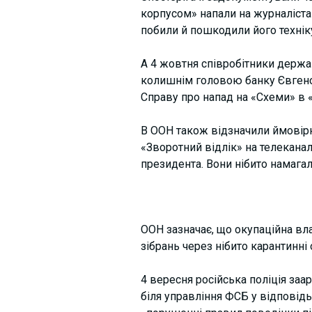
корпусом» напали на журналіста
побили й пошкодили його технік
А 4 жовтня співробітники держа
колишнім головою банку Євгеном
Справу про напад на «Схеми» в 
В ООН також відзначили ймовірн
«Зворотний відлік» на телекана
президента. Вони нібито намагал
ООН зазначає, що окупаційна в
зібрань через нібито карантинн
4 вересня російська поліція заа
біля управління ФСБ у відповід