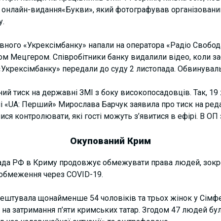
 онлайн-видання«Букви», який фотографував організовани
у.
вного «Укрексімбанку» напали на оператора «Радіо Свобода
 Мецгером. Співробітники банку видалили відео, коли за
«Укрексімбанку» передали до суду 2 листопада. Обвинуваль
ий тиск на державні ЗМІ з боку високопосадовців. Так, 19
лі «UA: Перший» Мирослава Барчук заявила про тиск на ред
ися контролювати, які гості можуть з’явитися в ефірі. В ОП
Окупований Крим
лада РФ в Криму продовжує обмежувати права людей, зокр
і обмеження через COVID-19.
рештувала щонайменше 54 чоловіків та трьох жінок у Сімфе
ь на затримання п’яти кримських татар. Згодом 47 людей б