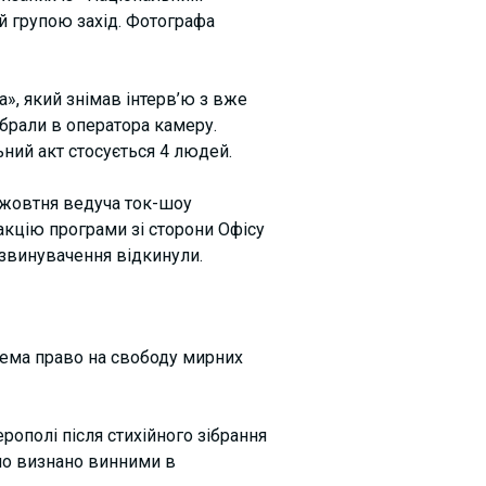
й групою захід. Фотографа
», який знімав інтерв’ю з вже
брали в оператора камеру.
ний акт стосується 4 людей.
 жовтня ведуча ток-шоу
акцію програми зі сторони Офісу
 звинувачення відкинули.
ема право на свободу мирних
рополі після стихійного зібрання
уло визнано винними в