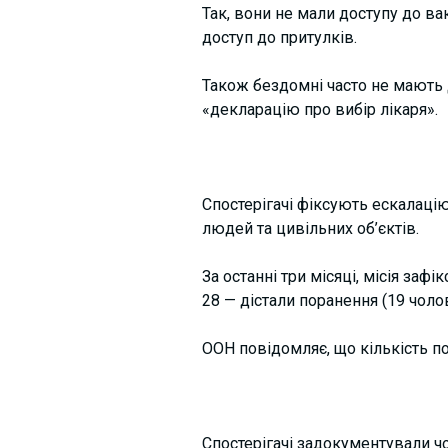
Так, вони не мали доступу до ва
доступ до притулків.
Також бездомні часто не мають 
«декларацію про вибір лікаря».
Спостерігачі фіксують ескалаці
людей та цивільних об’єктів.
За останні три місяці, місія заф
28 — дістали поранення (19 чолов
ООН повідомляє, що кількість п
Спостерігачі задокументували чо