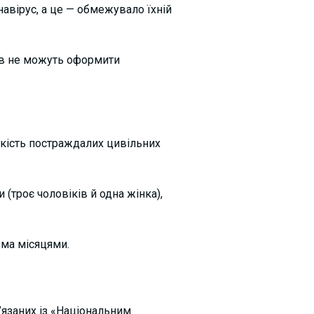
навірус, а це — обмежувало їхній
ів не можуть оформити
ькість постраждалих цивільних
 (троє чоловіків й одна жінка),
ома місяцями.
в’язаних із «Національним