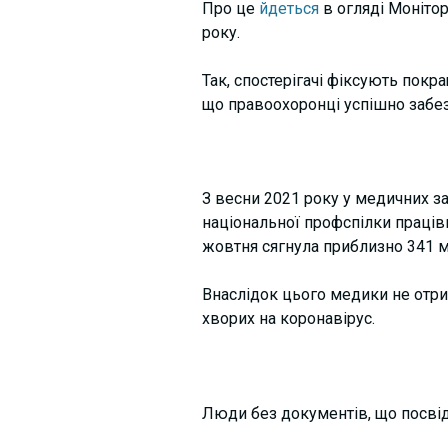
Про це
йдеться
в огляді Монітор
року.
Так, спостерігачі фіксують покр
що правоохоронці успішно забезп
З весни 2021 року у медичних з
національної профспілки працівн
жовтня сягнула приблизно 341 м
Внаслідок цього медики не отри
хворих на коронавірус.
Люди без документів, що посвід