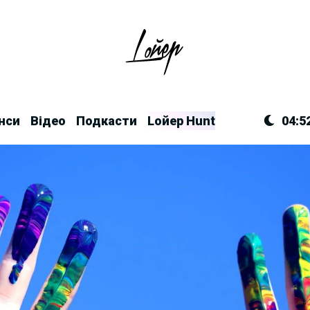
нси
Відео
Подкасти
Lойер Hunt
04:5