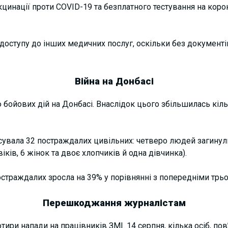
кцинації проти COVID-19 та безплатного тестування на коро
доступу до інших медичних послуг, оскільки без документ
Війна на Донбасі
ю бойових дій на Донбасі. Внаслідок цього збільшилась кіл
іксувала 32 постраждалих цивільних: четверо людей загинули
іків, 6 жінок та двоє хлопчиків й одна дівчинка).
остраждалих зросла на 39% у порівнянні з попередніми трь
Перешкоджання журналістам
тири напади на працівників ЗМІ. 14 серпня, кілька осіб, по