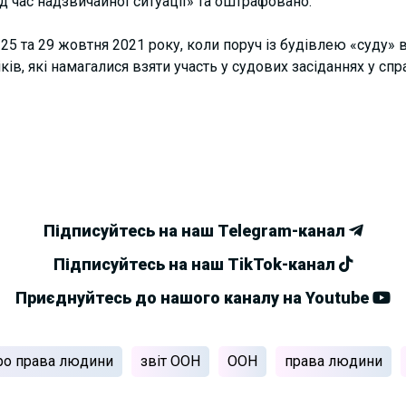
д час надзвичайної ситуації» та оштрафовано.
 25 та 29 жовтня 2021 року, коли поруч із будівлею «суду» 
ів, які намагалися взяти участь у судових засіданнях у спра
Підписуйтесь на наш Telegram-канал
Підписуйтесь на наш TikTok-канал
Приєднуйтесь до нашого каналу на Youtube
ро права людини
звіт ООН
ООН
права людини