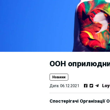
ООН оприлюднил
Новини
Loy
Дата:
06.12.2021
Спостерігачі Організації 