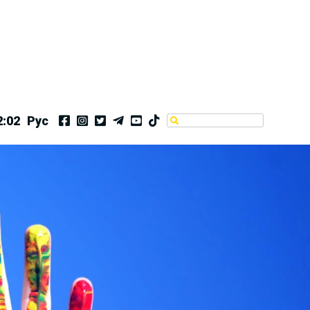
2:03
Рус