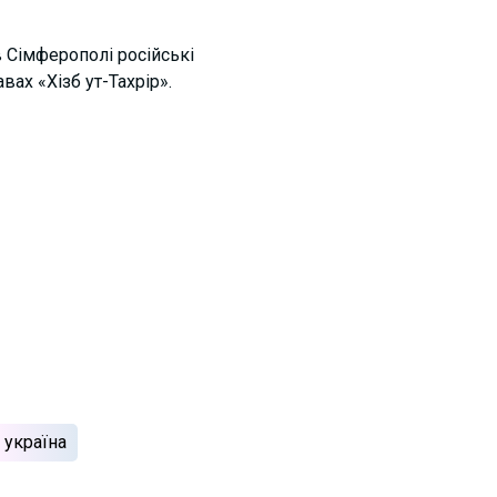
в Сімферополі російські
вах «Хізб ут-Тахрір».
україна