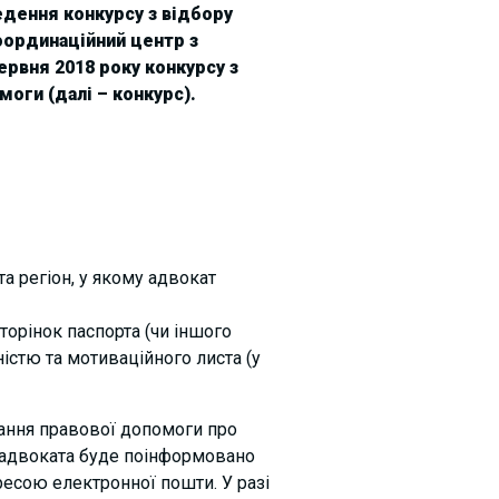
дення конкурсу з відбору
оординаційний центр з
ервня 2018 року конкурсу з
оги (далі – конкурс).
а регіон, у якому адвокат
торінок паспорта (чи іншого
істю та мотиваційного листа (у
дання правової допомоги про
, адвоката буде поінформовано
есою електронної пошти. У разі