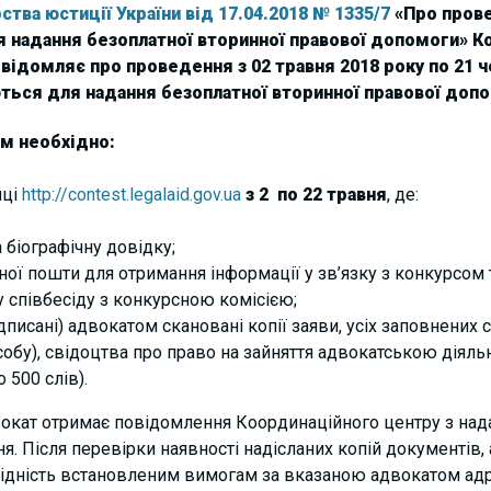
ства юстиції України від 17.04.2018 № 1335/7
«Про прове
ля надання безоплатної вторинної правової допомоги» К
ідомляє про проведення з 02 травня 2018 року по 21 ч
ються для надання безоплатної вторинної правової допом
ам необхідно:
нці
http://contest.legalaid.gov.ua
з 2 по 22 травня
, де:
 біографічну довідку;
ої пошти для отримання інформації у зв’язку з конкурсом т
 співбесіду з конкурсною комісією;
дписані) адвокатом скановані копії заяви, усіх заповнених с
обу), свідоцтва про право на зайняття адвокатською діяльн
 500 слів).
вокат отримає повідомлення Координаційного центру з на
я. Після перевірки наявності надісланих копій документів
овідність встановленим вимогам за вказаною адвокатом адр