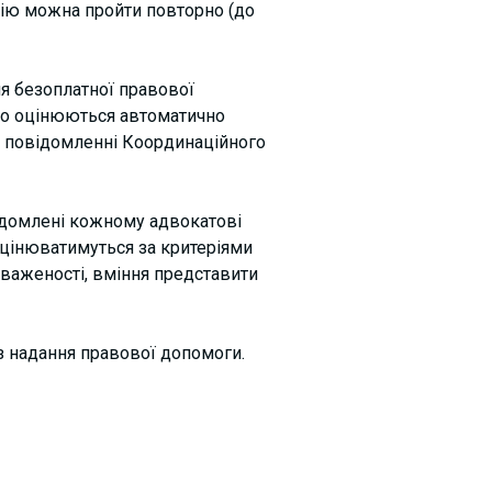
ію можна пройти повторно (до
я безоплатної правової
 що оцінюються автоматично
му повідомленні Координаційного
відомлені кожному адвокатові
 оцінюватимуться за критеріями
оваженості, вміння представити
з надання правової допомоги.