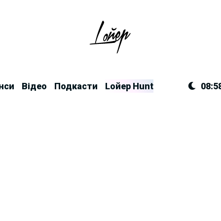
нси
Відео
Подкасти
Lойер Hunt
08:5