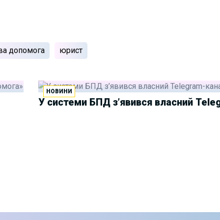
ва допомога
юрист
НОВИНИ
У системи БПД з’явився власний Tele