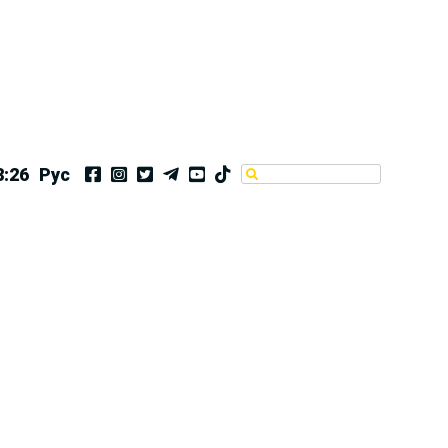
8:26
Рус