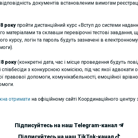
відповідність документів встановленим вимогам реєстрац
8 року
пройти дистанційний курс «Вступ до системи наданн
о матеріалами та склавши перевірочні тестові завдання,
ого курсу, логін та пароль будуть зазначені в електронно
моги).
18 року
(конкретні дата, час і місце проведення будуть по
 співбесіди з конкурсною комісією, під час якої адвокати
ої правової допомоги, комунікабельності, емоційної врівн
омоги.
на отримати
на офіційному сайті Координаційного центру 
Підписуйтесь на наш Telegram-канал
Підписуйтесь на наш TikTok-канал