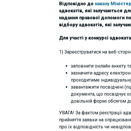
Відповідно до
наказу Міністер
адвокатів, які залучаються д
надання правової допомоги пов
відбору адвокатів, які залуча
Для участі у конкурсі адвокат
1) Зареєструватися на веб-сторі
заповнити онлайн анкету та
зазначити адресу електронн
проходитиме індивідуальну
завантажити посвідчені (пі
документа, що посвідчує ос
довільній формі обсягом до
УВАГА! За фактом реєстрації ад
прийняття заявки на опрацюванн
про їх відповідність чи невідп